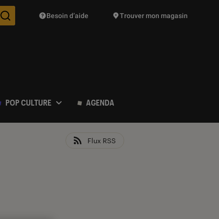
Besoin d’aide
Trouver mon magasin
Des suggestions de produits vont vous être proposées pendant vo
POP CULTURE
AGENDA
Flux RSS