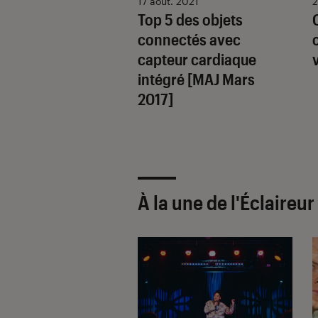
heart, le
17 août. 2021
2
Top 5 des objets
ard avec capteur
connectés avec
aque intégré !
capteur cardiaque
intégré [MAJ Mars
2017]
À la une de
l'Éclaireu