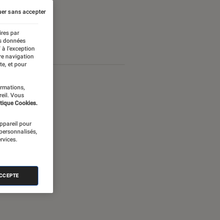
er sans accepter
ires par
es données
 à l’exception
re navigation
te, et pour
ormations,
reil. Vous
tique Cookies.
appareil pour
 personnalisés,
rvices.
ACCEPTE