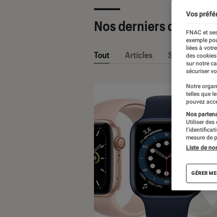
Vos préfé
Nos derniers contenu
FNAC et ses
exemple pou
liées à votr
Tout
Articles
Sélections et
des cookies
sur notre c
sécuriser vo
Notre organ
telles que l
pouvez acce
Nos partenai
Utiliser des
l’identifica
mesure de p
Liste de no
GÉRER ME