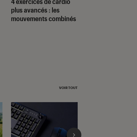
4 exercices de cardio
Tout savoir sur le
plus avancés : les
cardio-training
mouvements combinés
VOIR TOUT