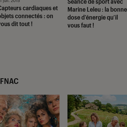
Séance de sport avec
1 juil. 2015
Capteurs cardiaques et
Marine Leleu : la bonne
objets connectés : on
dose d’énergie qu’il
vous dit tout !
vous faut !
r FNAC