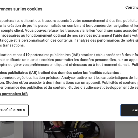
Continu
rences sur les cookies
s
 partenaires utilisent des traceurs soumis à votre consentement à des fins publicita
r la création de profils personnalisés en combinant les données de navigation et l
e compte client. Vous pouvez refuser les traceurs via le lien "continuer sans accepter"
 guides
 nécessaires au fonctionnement optimal de nos services notamment l’aide dans vot
atalogue et la personnalisation des contenus, l’analyse des performances de notre si
s transactions.
isation et ses
419
partenaires publicitaires (IAB) stockent et/ou accèdent à des inf
es identifiants uniques de cookies pour traiter les données personnelles, sur un appa
pter ou gérer vos préférences en cliquant ci-dessous ou à tout moment dans la
Poli
res publicitaires (IAB) traitent des données selon les finalités suivantes :
 données de géolocalisation précises. Analyser activement les caractéristiques de l’
tion. Stocker et/ou accéder à des informations sur un appareil. Publicités et contenu
erformance des publicités et du contenu, études d’audience et développement de se
s partenaires IAB
S PRÉFÉRENCES
J'