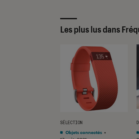
Les plus lus dans Fré
SÉLECTION
D
tphones
•
11 juil. 2017
Objets connectés
•