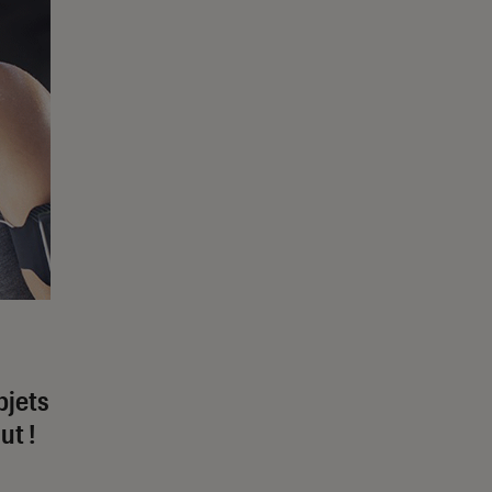
bjets
ut !