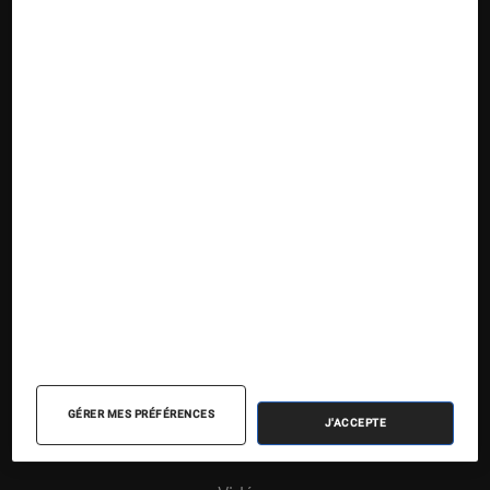
Nos contenus
Nos flux RSS
Articles
Tests
Dossiers
Sélections et guides
Agenda
GÉRER MES PRÉFÉRENCES
J'ACCEPTE
Podcasts