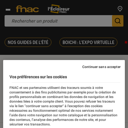
Trouv
De
NOS GUIDES DE L'ÉTÉ
BOICHI : L'EXPO VIRTUELLE
France télévision
Continuer sans accepter
Vos préférences sur les cookies
FNAC et ses partenaires utilisent des traceurs soumis à votre
consentement à des fins publicitaires par exemple pour la création de
Nos derniers contenus
profils personnalisés en combinant les données de navigation et les
données liées à votre compte client. Vous pouvez refuser les traceurs
via le lien "continuer sans accepter" à l’exception des cookies
nécessaires au fonctionnement optimal de nos services notamment
l’aide dans votre navigation sur notre catalogue et la personnalisation
Tout
Articles
Sélections et guides
Tests
des contenus, l’analyse des performances de notre site, et pour
sécuriser vos transactions.