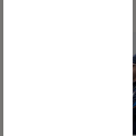
À la une de
VOIR TOUT
l'Éclaireur FNAC
l'Éclaireur fnac">