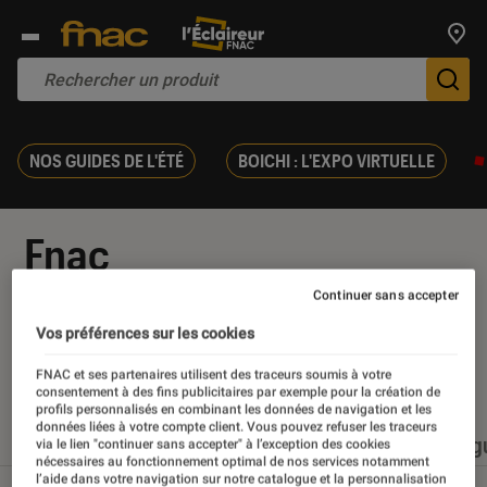
Trouv
De
NOS GUIDES DE L'ÉTÉ
BOICHI : L'EXPO VIRTUELLE
Fnac
Continuer sans accepter
Vos préférences sur les cookies
Nos derniers contenus
FNAC et ses partenaires utilisent des traceurs soumis à votre
consentement à des fins publicitaires par exemple pour la création de
profils personnalisés en combinant les données de navigation et les
données liées à votre compte client. Vous pouvez refuser les traceurs
Tout
Articles
Événéments
Sélections et g
via le lien "continuer sans accepter" à l’exception des cookies
nécessaires au fonctionnement optimal de nos services notamment
l’aide dans votre navigation sur notre catalogue et la personnalisation