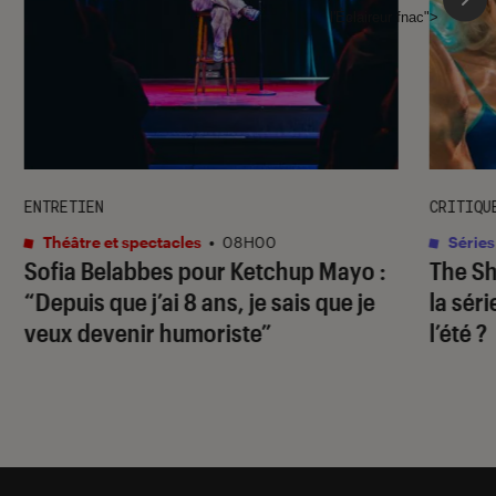
l'Éclaireur fnac">
ENTRETIEN
CRITIQU
Théâtre et spectacles
•
08H00
Séries
Sofia Belabbes pour
Ketchup Mayo
:
The S
“Depuis que j’ai 8 ans, je sais que je
la sér
veux devenir humoriste”
l’été ?