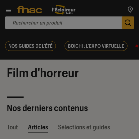
Trouv
De
NOS GUIDES DE L'ÉTÉ
BOICHI : L'EXPO VIRTUELLE
Film d'horreur
Nos derniers contenus
Tout
Articles
Sélections et guides