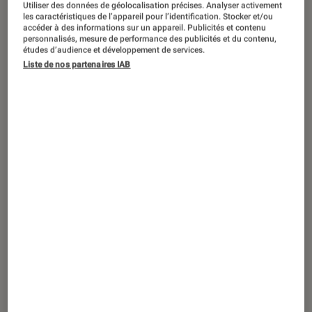
Utiliser des données de géolocalisation précises. Analyser activement
ACTU
les caractéristiques de l’appareil pour l’identification. Stocker et/ou
accéder à des informations sur un appareil. Publicités et contenu
Cinéma
•
06 août. 2025
personnalisés, mesure de performance des publicités et du contenu,
Évanouis
: le film d’horreur est-il inspiré
études d’audience et développement de services.
d’une histoire vraie ?
Liste de nos partenaires IAB