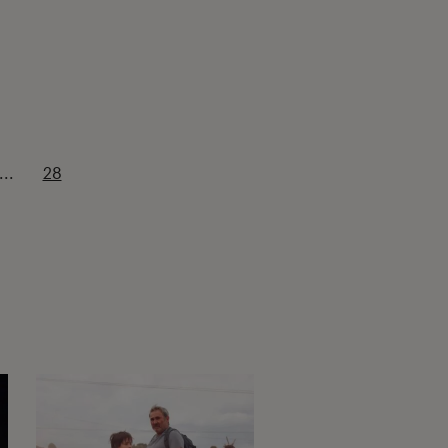
...
28