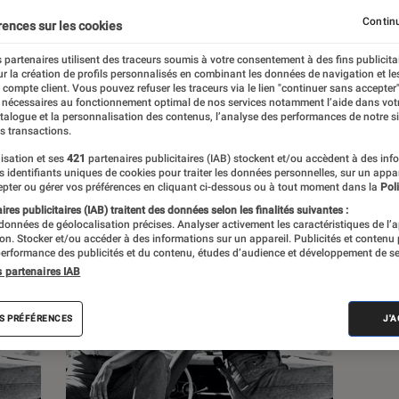
Continu
rences sur les cookies
s
 partenaires utilisent des traceurs soumis à votre consentement à des fins publicita
r la création de profils personnalisés en combinant les données de navigation et l
e compte client. Vous pouvez refuser les traceurs via le lien "continuer sans accepter"
 guides
 nécessaires au fonctionnement optimal de nos services notamment l’aide dans vot
atalogue et la personnalisation des contenus, l’analyse des performances de notre si
s transactions.
isation et ses
421
partenaires publicitaires (IAB) stockent et/ou accèdent à des inf
es identifiants uniques de cookies pour traiter les données personnelles, sur un appa
pter ou gérer vos préférences en cliquant ci-dessous ou à tout moment dans la
Poli
res publicitaires (IAB) traitent des données selon les finalités suivantes :
 données de géolocalisation précises. Analyser activement les caractéristiques de l’
tion. Stocker et/ou accéder à des informations sur un appareil. Publicités et contenu
erformance des publicités et du contenu, études d’audience et développement de se
s partenaires IAB
S PRÉFÉRENCES
J'