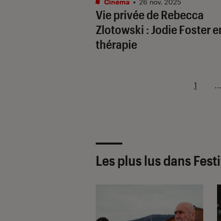
Cinéma
•
26 nov. 2025
Vie privée
de Rebecca
Zlotowski : Jodie Foster e
thérapie
1
..
Les plus lus dans Fest