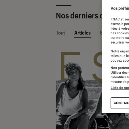
Vos préfé
Nos derniers contenu
FNAC et ses
exemple pou
liées à votr
Tout
Articles
Sélections et
des cookies
sur notre c
sécuriser vo
Notre organ
telles que l
pouvez acce
Nos partenai
Utiliser des
l’identifica
mesure de p
Liste de no
GÉRER ME