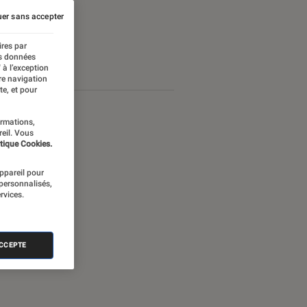
er sans accepter
ires par
es données
 à l’exception
re navigation
te, et pour
ormations,
reil. Vous
tique Cookies.
appareil pour
 personnalisés,
rvices.
ACCEPTE