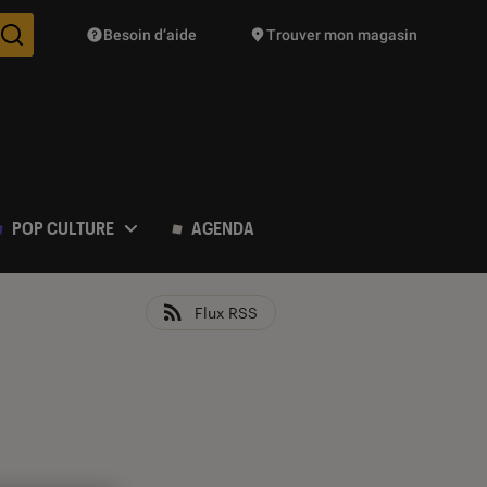
Besoin d’aide
Trouver mon magasin
Des suggestions de produits vont vous être proposées pendant vo
POP CULTURE
AGENDA
Flux RSS