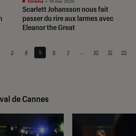
Cinéma
•
19 nov. 2025
Scarlett Johansson nous fait
n
passer du rire aux larmes avec
Eleanor the Great
.
3
4
5
6
7
...
10
15
25
ival de Cannes