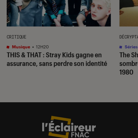
CRITIQUE
DÉCRYPT
Musique
•
12H20
Séries
THIS & THAT
: Stray Kids gagne en
The S
assurance, sans perdre son identité
sombr
1980