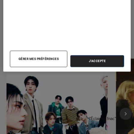
À la une de
VOIR TOUT
l'Éclaireur FNAC
GÉRER MES PRÉFÉRENCES
J'ACCEPTE
l'Éclaireur fnac">