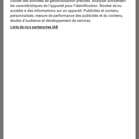
Utiliser des données de géolocalisation précises. Analyser activement
ENTRETIEN
les caractéristiques de l’appareil pour l’identification. Stocker et/ou
accéder à des informations sur un appareil. Publicités et contenu
Livres / BD
•
18 fév. 2023
personnalisés, mesure de performance des publicités et du contenu,
Magnum génération(s)
: la BD de Jean-
études d’audience et développement de services.
Liste de nos partenaires IAB
David Morvan redonne vie aux reporters
iconiques