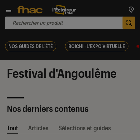
Trouv
De
NOS GUIDES DE L'ÉTÉ
BOICHI : L'EXPO VIRTUELLE
Festival d'Angoulême
Nos derniers contenus
Tout
Articles
Sélections et guides