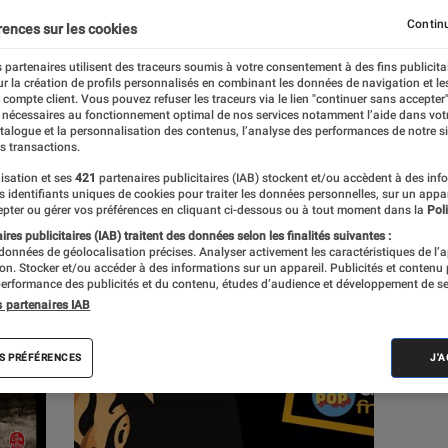
Continu
rences sur les cookies
s
 partenaires utilisent des traceurs soumis à votre consentement à des fins publicita
r la création de profils personnalisés en combinant les données de navigation et l
e compte client. Vous pouvez refuser les traceurs via le lien "continuer sans accepter"
 guides
 nécessaires au fonctionnement optimal de nos services notamment l’aide dans vot
atalogue et la personnalisation des contenus, l’analyse des performances de notre si
s transactions.
isation et ses
421
partenaires publicitaires (IAB) stockent et/ou accèdent à des inf
es identifiants uniques de cookies pour traiter les données personnelles, sur un appa
pter ou gérer vos préférences en cliquant ci-dessous ou à tout moment dans la
Poli
res publicitaires (IAB) traitent des données selon les finalités suivantes :
 données de géolocalisation précises. Analyser activement les caractéristiques de l’
tion. Stocker et/ou accéder à des informations sur un appareil. Publicités et contenu
erformance des publicités et du contenu, études d’audience et développement de se
s partenaires IAB
S PRÉFÉRENCES
J'