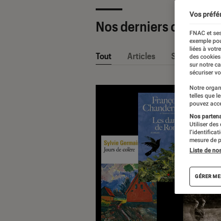
Vos préfé
Nos derniers contenu
FNAC et ses
exemple pou
liées à votr
Tout
Articles
Sélections et
des cookies
sur notre c
sécuriser vo
Notre organ
telles que l
pouvez acce
Nos partenai
Utiliser des
l’identifica
mesure de p
Liste de no
GÉRER ME