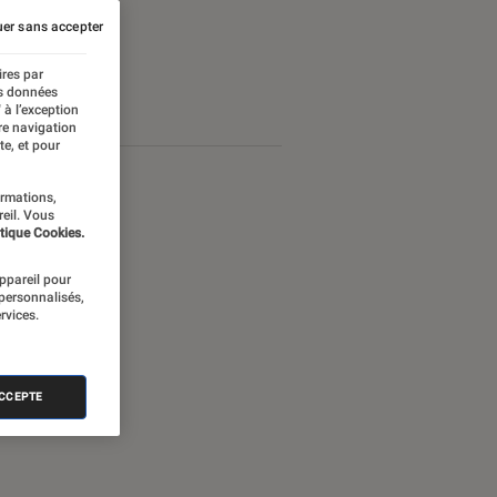
er sans accepter
ires par
es données
 à l’exception
re navigation
te, et pour
ormations,
reil. Vous
tique Cookies.
appareil pour
 personnalisés,
rvices.
ACCEPTE