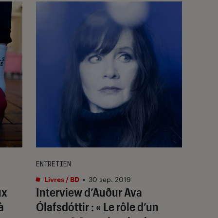
ENTRETIEN
Livres / BD
•
30 sep. 2019
ux
Interview d’Auður Ava
à
Ólafsdóttir : « Le rôle d’un