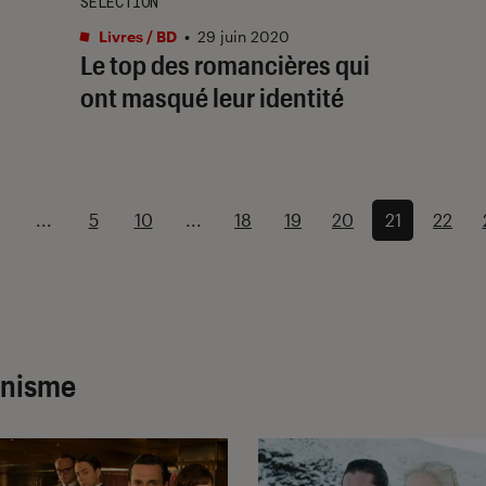
SÉLECTION
Livres / BD
•
29 juin 2020
Le top des romancières qui
ont masqué leur identité
...
5
10
...
18
19
20
21
22
inisme