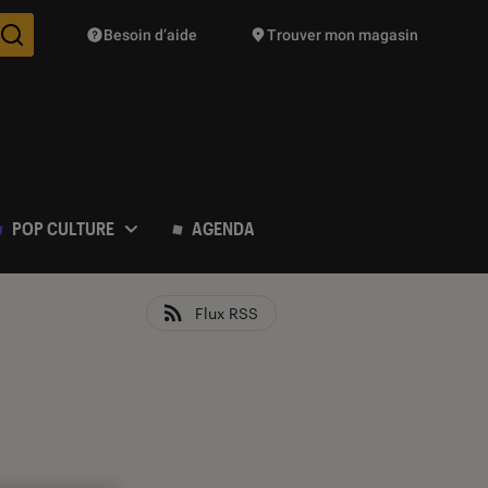
Besoin d’aide
Trouver mon magasin
Des suggestions de produits vont vous être proposées pendant vo
POP CULTURE
AGENDA
Flux RSS