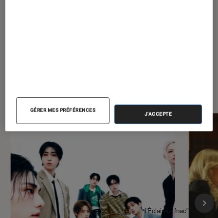
séries en montrent-elles trop ?
À la une de
VOIR TOUT
l'Éclaireur FNAC
GÉRER MES PRÉFÉRENCES
J'ACCEPTE
l'Éclaireur fnac">