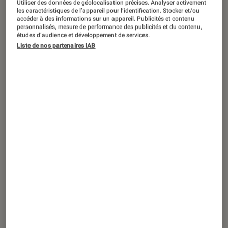
Utiliser des données de géolocalisation précises. Analyser activement
ARTICLE
les caractéristiques de l’appareil pour l’identification. Stocker et/ou
accéder à des informations sur un appareil. Publicités et contenu
Séries
•
22 mar. 2022
personnalisés, mesure de performance des publicités et du contenu,
Pamela Anderson, figure clivante de la
études d’audience et développement de services.
Liste de nos partenaires IAB
pop culture d’hier et d’aujourd’hui