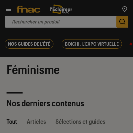
Trouv
De
NOS GUIDES DE L'ÉTÉ
BOICHI : L'EXPO VIRTUELLE
Féminisme
Nos derniers contenus
Tout
Articles
Sélections et guides