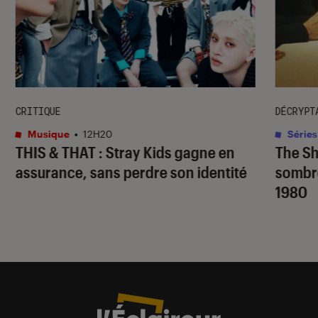
CRITIQUE
DÉCRYPT
Musique
•
12H20
Séries
THIS & THAT
: Stray Kids gagne en
The S
assurance, sans perdre son identité
sombr
1980