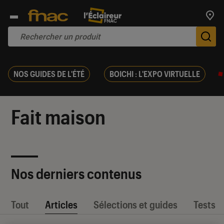
Trouv
De
NOS GUIDES DE L'ÉTÉ
BOICHI : L'EXPO VIRTUELLE
Fait maison
Nos derniers contenus
Tout
Articles
Sélections et guides
Tests