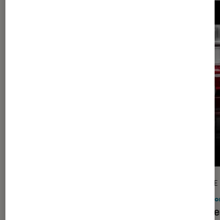
ACTU
ARTICLE
Maison
•
13 sep. 2016
Maiso
Magimix 18900 Cook Expert 900W:
Kitche