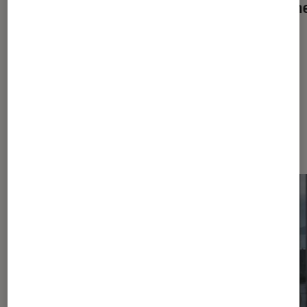
un robot multifonction idéal pour
cuisin
tous !
Dernièrement dans Décryptage
Maison