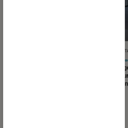
DÉCRYPTAGE
DÉCRYPT
Maison
•
10 juil. 2026
Maiso
Machine à glace : le guide complet
Réfrig
pour choisir le modèle idéal en 2026
secour
alimen
Les plus lus dans Maison