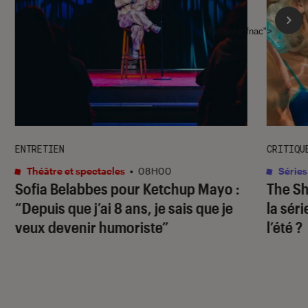
l'Éclaireur fnac">
ENTRETIEN
CRITIQU
Théâtre et spectacles
•
08H00
Séries
Sofia Belabbes pour
Ketchup Mayo
:
The S
“Depuis que j’ai 8 ans, je sais que je
la sér
veux devenir humoriste”
l’été ?