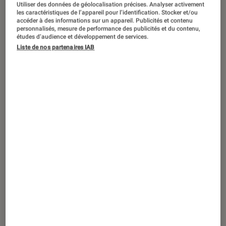
ACTU
Utiliser des données de géolocalisation précises. Analyser activement
les caractéristiques de l’appareil pour l’identification. Stocker et/ou
accéder à des informations sur un appareil. Publicités et contenu
Arts et expositions
•
10 nov. 2023
personnalisés, mesure de performance des publicités et du contenu,
I Remember You
: 5 photographes de
études d’audience et développement de services.
renom exposent leurs œuvres prises à
Liste de nos partenaires IAB
l’iPhone