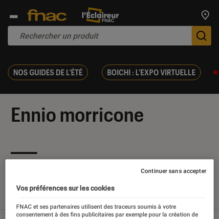
Trouv
De
NOS GUIDES DE L'ÉTÉ
BOICHI : L'EXPO VIRTUELLE
Ennio morricone
Nos derniers contenus
Continuer sans accepter
Vos préférences sur les cookies
Tout
Articles
Sélections et guides
FNAC et ses partenaires utilisent des traceurs soumis à votre
consentement à des fins publicitaires par exemple pour la création de