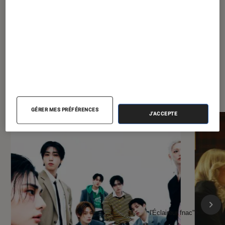
communauté LGBTQIA+
?
À la une de
VOIR TOUT
l'Éclaireur FNAC
GÉRER MES PRÉFÉRENCES
J'ACCEPTE
l'Éclaireur fnac">