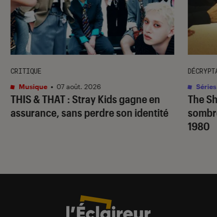
CRITIQUE
DÉCRYPT
Musique
•
07 août. 2026
Séries
THIS & THAT
: Stray Kids gagne en
The S
assurance, sans perdre son identité
sombr
1980