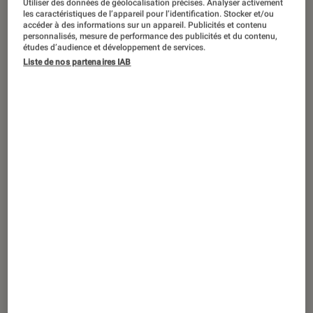
Utiliser des données de géolocalisation précises. Analyser activement
ACTU
les caractéristiques de l’appareil pour l’identification. Stocker et/ou
accéder à des informations sur un appareil. Publicités et contenu
Musique
•
29 juin 2026
personnalisés, mesure de performance des publicités et du contenu,
Annulation Solidays 2026 : comment
études d’audience et développement de services.
Liste de nos partenaires IAB
aider (concrètement) Solidarité Sida ?