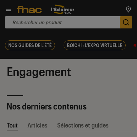
Trouv
De
NOS GUIDES DE L'ÉTÉ
BOICHI : L'EXPO VIRTUELLE
Engagement
Nos derniers contenus
Tout
Articles
Sélections et guides