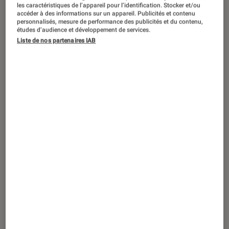
DÉCRYPTAGE
les caractéristiques de l’appareil pour l’identification. Stocker et/ou
accéder à des informations sur un appareil. Publicités et contenu
Son
•
20 déc. 2019
personnalisés, mesure de performance des publicités et du contenu,
études d’audience et développement de services.
La sensibilité d’une enceinte, c’est quoi ?
Liste de nos partenaires IAB