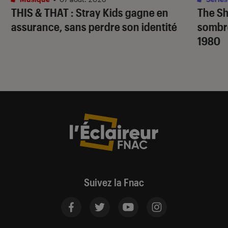
THIS & THAT
: Stray Kids gagne en
The S
assurance, sans perdre son identité
sombr
1980
Suivez la Fnac