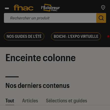
Trouv
De
NOS GUIDES DE L'ÉTÉ
BOICHI : L'EXPO VIRTUELLE
Enceinte colonne
Nos derniers contenus
Tout
Articles
Sélections et guides