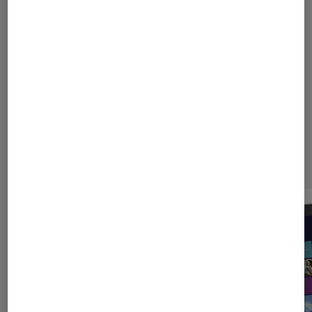
Samsung ATIV Q, un Tablet PC sous
Windows ET Android !
Les plus lus dans Ecran tactile