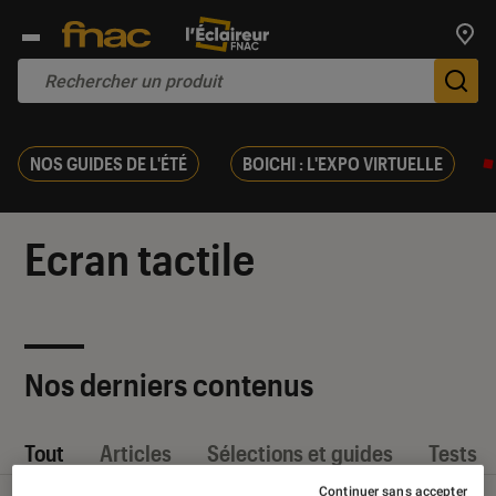
Trouv
De
NOS GUIDES DE L'ÉTÉ
BOICHI : L'EXPO VIRTUELLE
Ecran tactile
Nos derniers contenus
Tout
Articles
Sélections et guides
Tests
Continuer sans accepter