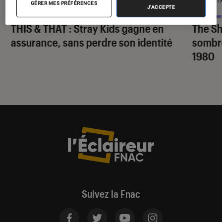
GÉRER MES PRÉFÉRENCES
J'ACCEPTE
Musique
•
07 août. 2026
Séries
THIS & THAT
: Stray Kids gagne en
The S
assurance, sans perdre son identité
sombr
1980
Suivez la Fnac