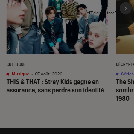
l'Éclaireur fnac">
CRITIQUE
DÉCRYPT
Musique
•
07 août. 2026
Séries
THIS & THAT
: Stray Kids gagne en
The S
assurance, sans perdre son identité
sombr
1980