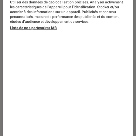
Utiliser des données de géolocalisation précises. Analyser activement
ACTU
les caractéristiques de l’appareil pour l’identification. Stocker et/ou
accéder à des informations sur un appareil. Publicités et contenu
Livres / BD
•
06 jan. 2026
personnalisés, mesure de performance des publicités et du contenu,
Les cogne-trottoirs
: Bartabas dévoile
études d’audience et développement de services.
son premier roman
Liste de nos partenaires IAB