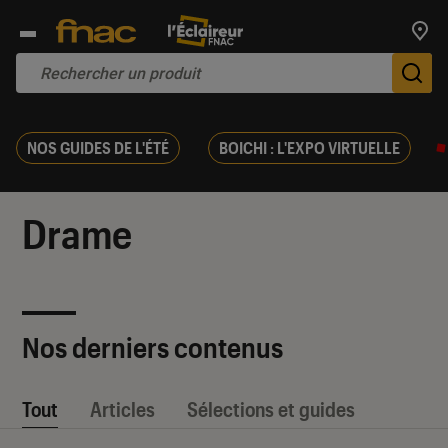
Trouv
De
NOS GUIDES DE L'ÉTÉ
BOICHI : L'EXPO VIRTUELLE
Drame
Nos derniers contenus
Tout
Articles
Sélections et guides