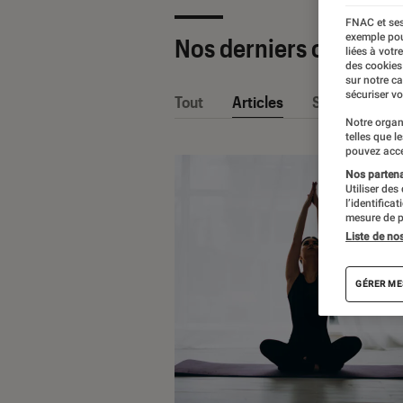
FNAC et ses
exemple pou
Nos derniers contenu
liées à votr
des cookies
sur notre c
sécuriser vo
Tout
Articles
Sélections et
Notre organ
telles que l
pouvez acce
Nos partenai
Utiliser des
l’identifica
mesure de p
Liste de no
GÉRER ME