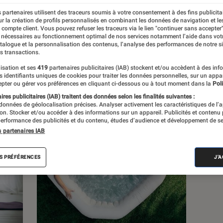
 partenaires utilisent des traceurs soumis à votre consentement à des fins publicita
r la création de profils personnalisés en combinant les données de navigation et l
s
e compte client. Vous pouvez refuser les traceurs via le lien "continuer sans accepter"
 nécessaires au fonctionnement optimal de nos services notamment l’aide dans vot
atalogue et la personnalisation des contenus, l’analyse des performances de notre si
s transactions.
 guides
isation et ses
419
partenaires publicitaires (IAB) stockent et/ou accèdent à des inf
es identifiants uniques de cookies pour traiter les données personnelles, sur un appa
pter ou gérer vos préférences en cliquant ci-dessous ou à tout moment dans la
Poli
res publicitaires (IAB) traitent des données selon les finalités suivantes :
 données de géolocalisation précises. Analyser activement les caractéristiques de l’
tion. Stocker et/ou accéder à des informations sur un appareil. Publicités et contenu
erformance des publicités et du contenu, études d’audience et développement de se
s partenaires IAB
S PRÉFÉRENCES
J'