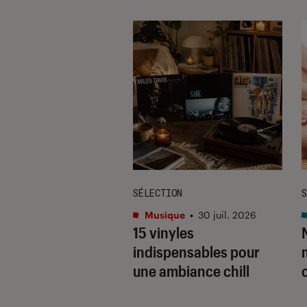
UE
SÉLECTION
S
. 2015
Musique
•
30 juil. 2026
er Coup de
15 vinyles
aux
indispensables pour
une ambiance chill