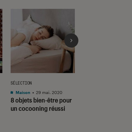
SÉLECTION
SÉLECTION
Maison
•
29 mai. 2020
Figurines et jeux
•
8 objets bien-être pour
28 déc. 2022
Mythe de la mère
un cocooning réussi
parfaite : si on arr
de culpabiliser ?