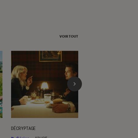
VOIR TOUT
l'Éclaireur fnac">
DÉCRYPTAGE
ACTU