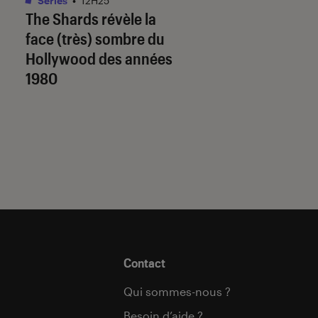
Séries
•
12H25
Séries
•
12H05
The Shards
révèle la
The Shards
: la sé
face (très) sombre du
est-elle fidèle au
Hollywood des années
de Bret Easton Elli
1980
Contact
Qui sommes-nous ?
Besoin d’aide ?