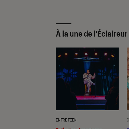
À la une de
l'Éclaireu
ENTRETIEN
C
classé
•
11H30
’une époque :