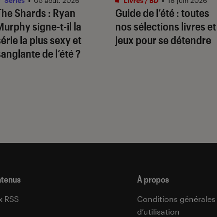
Séries
•
05 août. 2026
Livres / BD
•
18 juin 2026
The Shards
: Ryan
Guide de l’été : toutes
Murphy signe-t-il la
nos sélections livres et
série la plus sexy et
jeux pour se détendre
sanglante de l’été ?
ntenus
À propos
x RSS
Conditions générales
d’utilisation
s