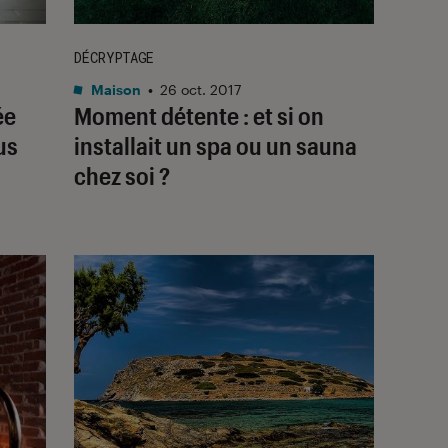
DÉCRYPTAGE
Maison
•
26 oct. 2017
ée
Moment détente : et si on
us
installait un spa ou un sauna
chez soi ?