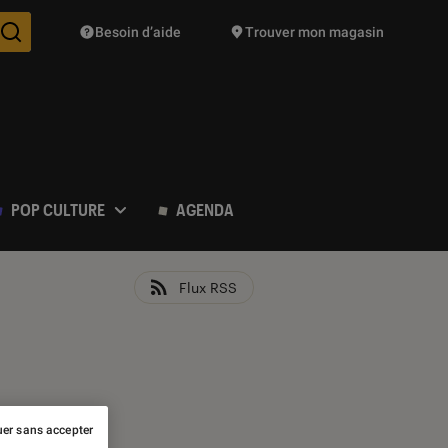
Besoin d’aide
Trouver mon magasin
Des suggestions de produits vont vous être proposées pendant vo
POP CULTURE
AGENDA
Flux RSS
er sans accepter