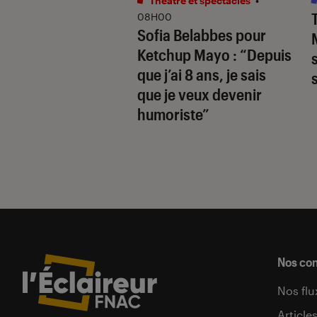
Théâtre et spectacles
•
e Assistant cède
08H00
Sofia Belabbes pour
ellement la place à
Ketchup Mayo
: “Depuis
ni
que j’ai 8 ans, je sais
que je veux devenir
humoriste”
Nos co
Nos flu
Article