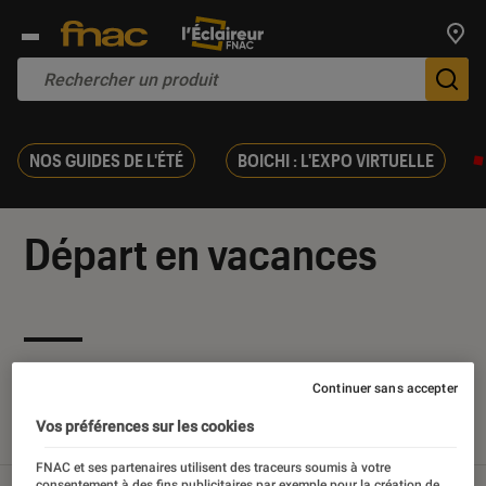
Trouv
De
NOS GUIDES DE L'ÉTÉ
BOICHI : L'EXPO VIRTUELLE
Départ en vacances
Nos derniers contenus
Continuer sans accepter
Vos préférences sur les cookies
Tout
Articles
Sélections et guides
Tests
FNAC et ses partenaires utilisent des traceurs soumis à votre
consentement à des fins publicitaires par exemple pour la création de