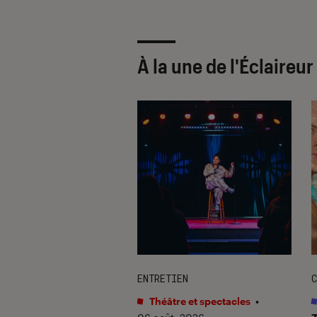
À la une de
l'Éclaireu
TAGE
ENTRETIEN
C
s
•
06 août. 2026
Théâtre et spectacles
•