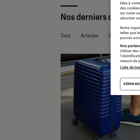
liées à votr
des cookies
sur notre c
Nos derniers contenu
sécuriser vo
Notre organ
telles que l
Tout
Articles
Sélections et
pouvez acce
Nos partenai
Utiliser des
l’identifica
mesure de p
Liste de no
GÉRER ME