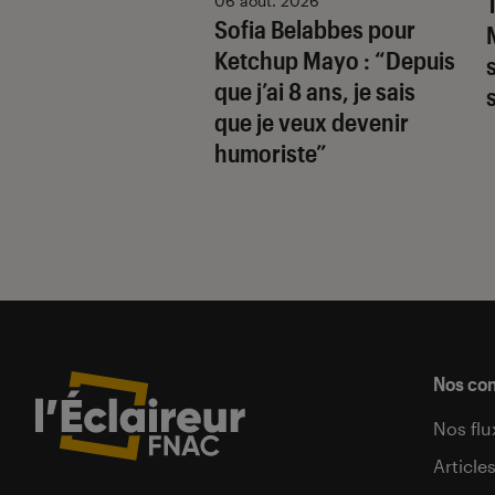
hards
révèle la
06 août. 2026
Sofia Belabbes pour
(très) sombre du
Ketchup Mayo
: “Depuis
wood des années
que j’ai 8 ans, je sais
que je veux devenir
humoriste”
Nos co
Nos flu
Article