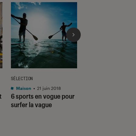
SÉLECTION
GUIDE
Maison
•
21 juin 2018
Figurines et jeux
•
t
6 sports en vogue pour
09 juil. 2024
[Dossier été] Le g
surfer la vague
pour des vacance
réussies