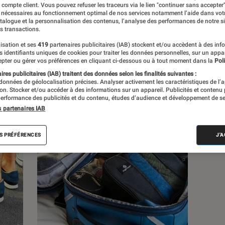
e compte client. Vous pouvez refuser les traceurs via le lien "continuer sans accepter"
 nécessaires au fonctionnement optimal de nos services notamment l’aide dans vot
atalogue et la personnalisation des contenus, l’analyse des performances de notre si
s
s transactions.
isation et ses
419
partenaires publicitaires (IAB) stockent et/ou accèdent à des inf
es identifiants uniques de cookies pour traiter les données personnelles, sur un appa
 guides
Tests
pter ou gérer vos préférences en cliquant ci-dessous ou à tout moment dans la
Poli
res publicitaires (IAB) traitent des données selon les finalités suivantes :
 données de géolocalisation précises. Analyser activement les caractéristiques de l’
tion. Stocker et/ou accéder à des informations sur un appareil. Publicités et contenu
erformance des publicités et du contenu, études d’audience et développement de se
s partenaires IAB
S PRÉFÉRENCES
J'