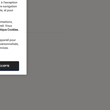
 à l’exception
re navigation
te, et pour
ormations,
reil. Vous
tique Cookies.
appareil pour
 personnalisés,
rvices.
ACCEPTE