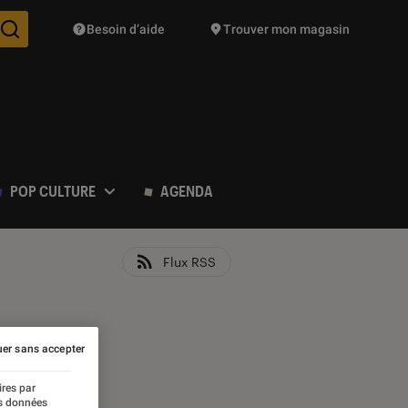
Besoin d’aide
Trouver mon magasin
Des suggestions de produits vont vous être proposées pendant vo
POP CULTURE
AGENDA
Flux RSS
er sans accepter
ires par
es données