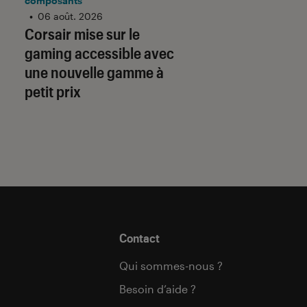
Gmail barre la rou
composants
•
06 août. 2026
adresses tierces :
Corsair mise sur le
qu’il faut savoir p
gaming accessible avec
préparer
une nouvelle gamme à
petit prix
Contact
Qui sommes-nous ?
Besoin d’aide ?