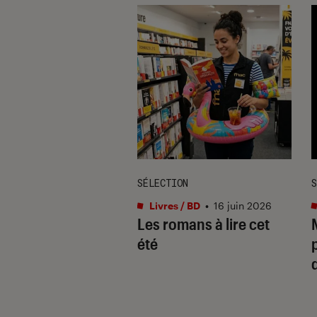
TAGE
SÉLECTION
S
s / BD
•
01 juin 2026
Livres / BD
•
16 juin 2026
ent écouter un
Les romans à lire cet
audio ?
été