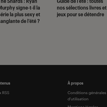
The Shards
: Ryan
Guide de l’été : toutes
Murphy signe-t-il la
nos sélections livres et
série la plus sexy et
jeux pour se détendre
sanglante de l’été ?
ntenus
À propos
x RSS
Conditions générales
d’utilisation
s
Mentions légales