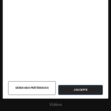
Nos contenus
Nos flux RSS
Articles
Tests
Dossiers
Sélections et guides
Agenda
GÉRER MES PRÉFÉRENCES
J'ACCEPTE
Podcasts
Vidéos