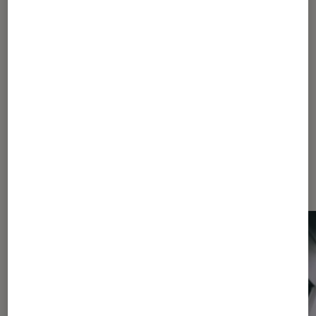
SÉLECTION
Figurines et jeux
•
24 juin 2020
Fins prêts pour le carnaval !
Les plus lus dans Déguisement