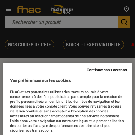
Trouv
De
NOS GUIDES DE L'ÉTÉ
BOICHI : L'EXPO VIRTUELLE
Déguisement
Continuer sans accepter
Vos préférences sur les cookies
FNAC et ses partenaires utilisent des traceurs soumis à votre
consentement à des fins publicitaires par exemple pour la création de
profils personnalisés en combinant les données de navigation et les
Nos derniers contenus
données liées à votre compte client. Vous pouvez refuser les traceurs
via le lien "continuer sans accepter" à l’exception des cookies
nécessaires au fonctionnement optimal de nos services notamment
l’aide dans votre navigation sur notre catalogue et la personnalisation
Tout
Articles
Sélections et guides
des contenus, l’analyse des performances de notre site, et pour
sécuriser vos transactions.