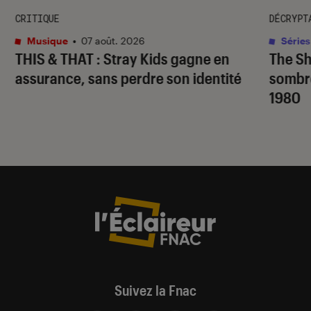
CRITIQUE
DÉCRYPT
Musique
•
07 août. 2026
Séries
THIS & THAT
: Stray Kids gagne en
The S
assurance, sans perdre son identité
sombr
1980
Suivez la Fnac