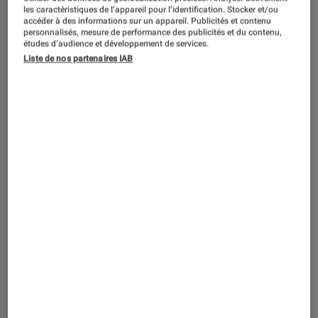
SÉLECTION
les caractéristiques de l’appareil pour l’identification. Stocker et/ou
accéder à des informations sur un appareil. Publicités et contenu
Jeux vidéo
•
01 août. 2023
personnalisés, mesure de performance des publicités et du contenu,
La liste de tous les jeux vidéo des héros
études d’audience et développement de services.
Liste de nos partenaires IAB
DC moins connus