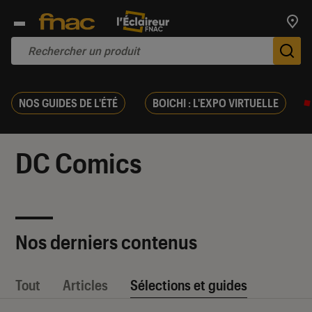
Trouv
De
NOS GUIDES DE L'ÉTÉ
BOICHI : L'EXPO VIRTUELLE
DC Comics
Nos derniers contenus
Tout
Articles
Sélections et guides