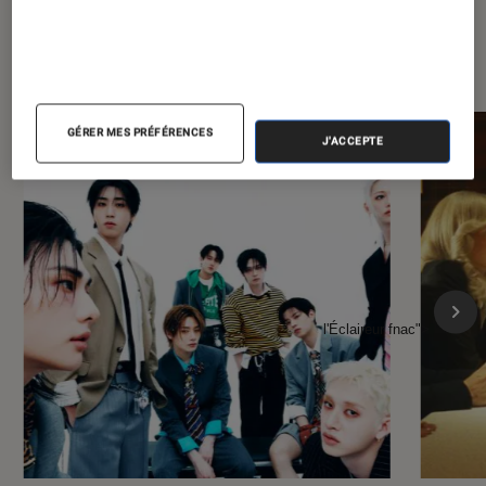
À la une de
VOIR TOUT
l'Éclaireur FNAC
GÉRER MES PRÉFÉRENCES
J'ACCEPTE
l'Éclaireur fnac">