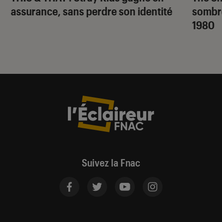
assurance, sans perdre son identité
sombr
1980
Suivez la Fnac