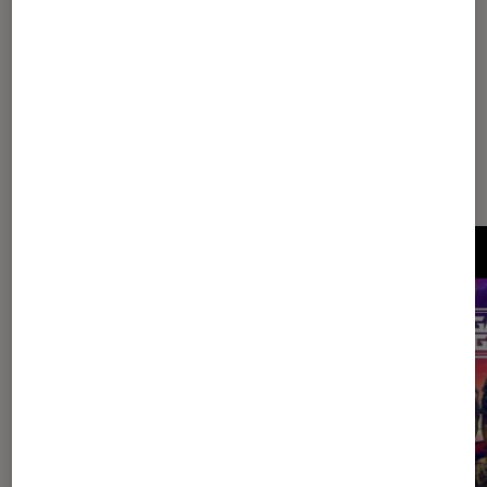
1
2
3
4
5
6
Les plus lus dans Comic books