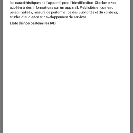
ARTICLE
les caractéristiques de l’appareil pour l’identification. Stocker et/ou
accéder à des informations sur un appareil. Publicités et contenu
personnalisés, mesure de performance des publicités et du contenu,
Livres / BD
•
17 oct. 2017
études d’audience et développement de services.
Neil Gaiman, le maître des mythes
Liste de nos partenaires IAB