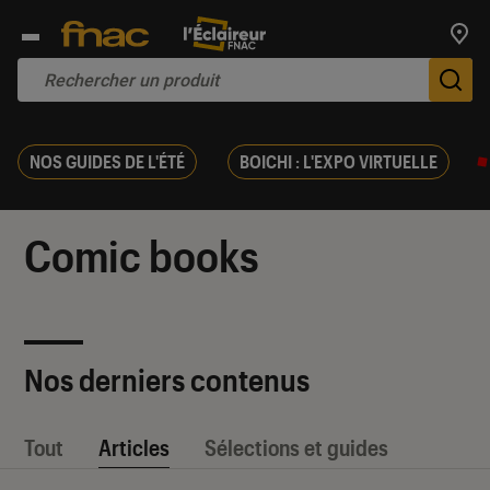
Trouv
De
NOS GUIDES DE L'ÉTÉ
BOICHI : L'EXPO VIRTUELLE
Comic books
Nos derniers contenus
Tout
Articles
Sélections et guides