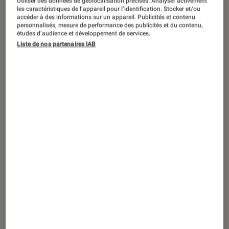
Utiliser des données de géolocalisation précises. Analyser activement
ACTU
les caractéristiques de l’appareil pour l’identification. Stocker et/ou
accéder à des informations sur un appareil. Publicités et contenu
Théâtre et spectacles
•
24 avr. 2025
personnalisés, mesure de performance des publicités et du contenu,
Titanique
: le spectacle parodiant Céline
études d’audience et développement de services.
Liste de nos partenaires IAB
Dion et
Titanic
arrive au Lido