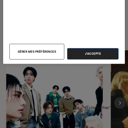
À la une de
VOIR TOUT
l'Éclaireur FNAC
GÉRER MES PRÉFÉRENCES
J'ACCEPTE
l'Éclaireur fnac">