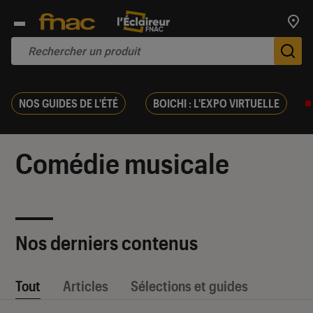
Trouv
De
NOS GUIDES DE L'ÉTÉ
BOICHI : L'EXPO VIRTUELLE
Comédie musicale
Nos derniers contenus
Tout
Articles
Sélections et guides