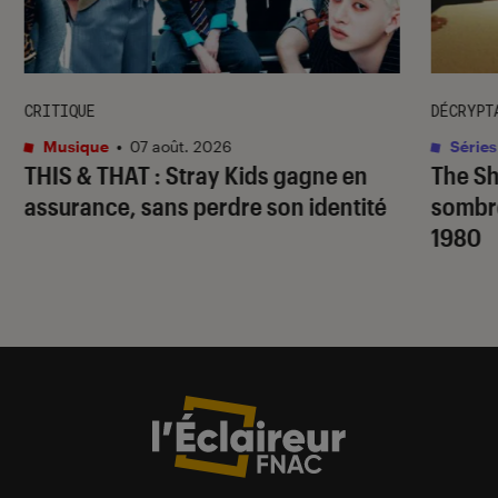
CRITIQUE
DÉCRYPT
Musique
•
07 août. 2026
Séries
THIS & THAT
: Stray Kids gagne en
The S
assurance, sans perdre son identité
sombr
1980