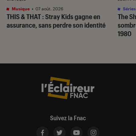
Musique
•
07 août. 2026
Séries
THIS & THAT
: Stray Kids gagne en
The S
assurance, sans perdre son identité
sombr
1980
Suivez la Fnac