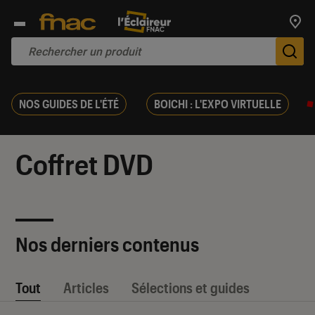
Trouv
De
NOS GUIDES DE L'ÉTÉ
BOICHI : L'EXPO VIRTUELLE
Coffret DVD
Nos derniers contenus
Tout
Articles
Sélections et guides