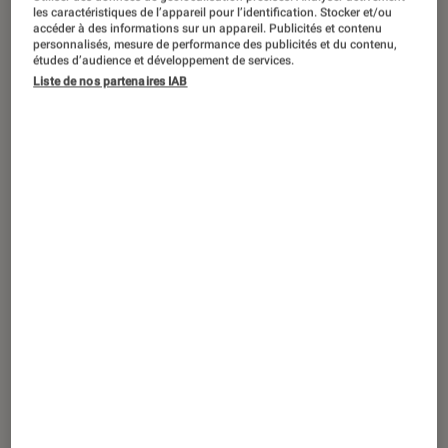
SÉLECTION
les caractéristiques de l’appareil pour l’identification. Stocker et/ou
accéder à des informations sur un appareil. Publicités et contenu
Séries
•
24 déc. 2024
personnalisés, mesure de performance des publicités et du contenu,
études d’audience et développement de services.
Les meilleurs épisodes de Noël dans les
Liste de nos partenaires IAB
séries