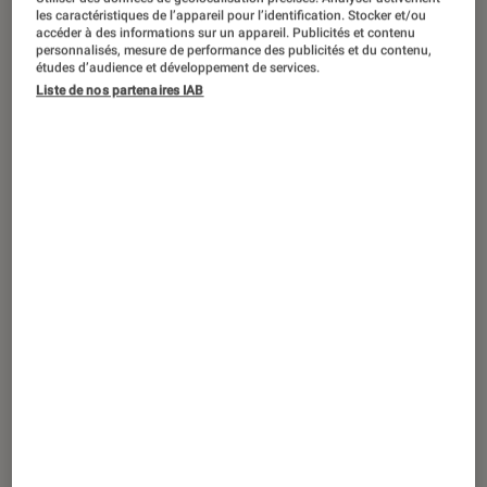
DÉCRYPTAGE
les caractéristiques de l’appareil pour l’identification. Stocker et/ou
accéder à des informations sur un appareil. Publicités et contenu
Smartphones
•
10 jan. 2019
personnalisés, mesure de performance des publicités et du contenu,
Comparatif des bracelets connectés
études d’audience et développement de services.
Liste de nos partenaires IAB