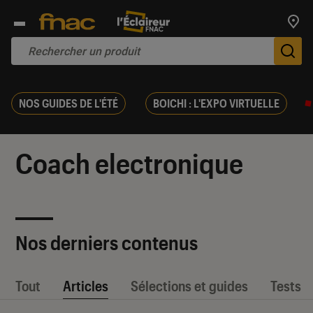
Trouv
De
NOS GUIDES DE L'ÉTÉ
BOICHI : L'EXPO VIRTUELLE
Coach electronique
Nos derniers contenus
Tout
Articles
Sélections et guides
Tests