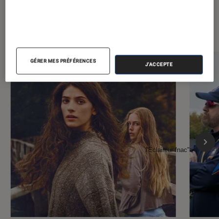
À la une de
VOIR TOUT
l'Éclaireur FNAC
GÉRER MES PRÉFÉRENCES
J'ACCEPTE
l'Éclaireur fnac">