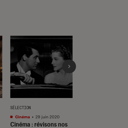
SÉLECTION
ACTU
Cinéma
•
29 juin 2020
Cinéma
•
15 fév. 202
Cinéma : révisons nos
Blade Runner 209