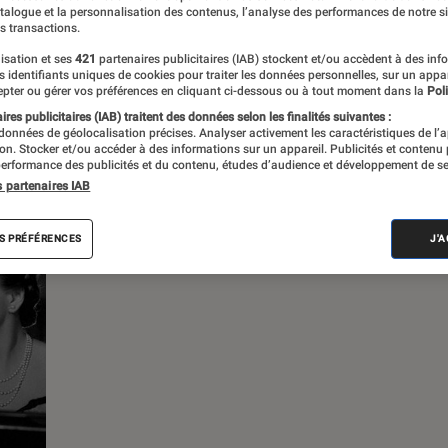
atalogue et la personnalisation des contenus, l’analyse des performances de notre si
s transactions.
s
isation et ses
421
partenaires publicitaires (IAB) stockent et/ou accèdent à des inf
es identifiants uniques de cookies pour traiter les données personnelles, sur un appa
pter ou gérer vos préférences en cliquant ci-dessous ou à tout moment dans la
Poli
 guides
res publicitaires (IAB) traitent des données selon les finalités suivantes :
 données de géolocalisation précises. Analyser activement les caractéristiques de l’
tion. Stocker et/ou accéder à des informations sur un appareil. Publicités et contenu
erformance des publicités et du contenu, études d’audience et développement de se
s partenaires IAB
S PRÉFÉRENCES
J'