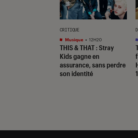
CRITIQUE
D
s
•
15H10
Musique
•
12H20
 Gervais, le sale
THIS & THAT
: Stray
 de la comédie
Kids gagne en
nnique
assurance, sans perdre
son identité