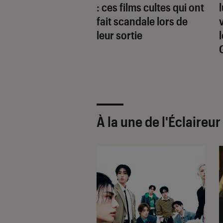
ation d’
À l’est
: ces films cultes qui ont
en
de John
fait scandale lors de
beck se profile
leur sortie
Netflix
À la une de
l'Éclaireu