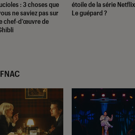
lucioles
: 3 choses que
étoile de la série Netfli
vous ne saviez pas sur
Le guépard
?
le chef-d’œuvre de
Ghibli
r FNAC