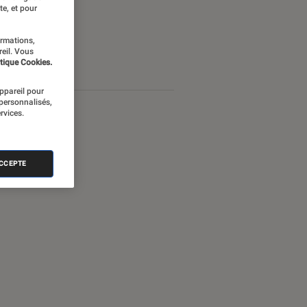
te, et pour
ormations,
reil. Vous
tique Cookies.
appareil pour
 personnalisés,
rvices.
ACCEPTE