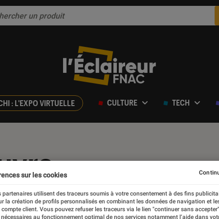
CULTURE
TECH
CHI : L'EXPO VIRTUELLE
uvre
Continu
rences sur les cookies
 partenaires utilisent des traceurs soumis à votre consentement à des fins publicita
r la création de profils personnalisés en combinant les données de navigation et l
e compte client. Vous pouvez refuser les traceurs via le lien "continuer sans accepter"
 nécessaires au fonctionnement optimal de nos services notamment l’aide dans vot