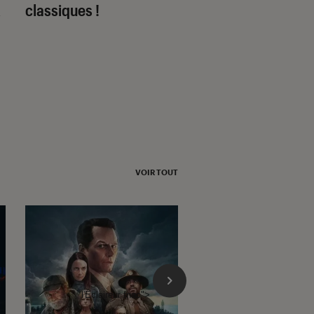
x
classiques !
série développée 
Ridley Scott atterr
chez Amazon
VOIR TOUT
l'Éclaireur fnac">