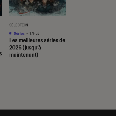
SÉLECTION
SÉLECTION
Séries
•
17H52
Livres / BD
•
18H14
Les meilleures séries de
Quiz romance de l’
2026 (jusqu’à
quel trope amour
s
maintenant)
est fait pour vous 