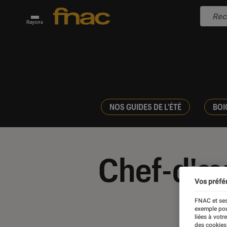
Rayons
NOS GUIDES DE L'ÉTÉ
BOI
Chef-d'œ
Vos préfé
FNAC et ses
exemple pou
liées à votr
des cookies