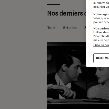
sur notre c
sécuriser vo
Nos derniers contenu
Notre organ
telles que l
pouvez acce
Tout
Articles
Sélections et
Nos partenai
Utiliser des
l’identifica
mesure de p
Liste de no
GÉRER ME