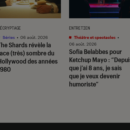
ÉCRYPTAGE
ENTRETIEN
Séries
•
06 août. 2026
Théâtre et spectacles
•
The Shards
révèle la
06 août. 2026
Sofia Belabbes pour
face (très) sombre du
Ketchup Mayo
: “Depui
Hollywood des années
que j’ai 8 ans, je sais
1980
que je veux devenir
humoriste”