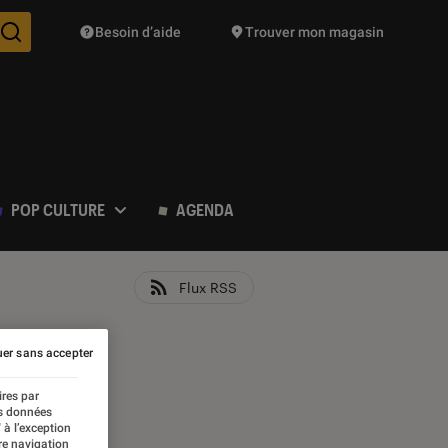
Besoin d’aide
Trouver mon magasin
Des suggestions de produits vont vous être proposées pendant vo
POP CULTURE
AGENDA
Flux RSS
er sans accepter
ires par
es données
 à l’exception
re navigation