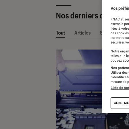
Vos préfé
Nos derniers contenu
FNAC et ses
exemple pou
liées à votr
Tout
Articles
Sélections et
des cookies
sur notre c
sécuriser vo
Notre organ
telles que l
pouvez acce
Nos partenai
Utiliser des
l’identifica
mesure de p
Liste de no
GÉRER ME