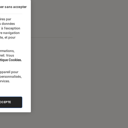
er sans accepter
ires par
es données
 à l’exception
re navigation
te, et pour
ormations,
reil. Vous
tique Cookies.
appareil pour
 personnalisés,
rvices.
ACCEPTE