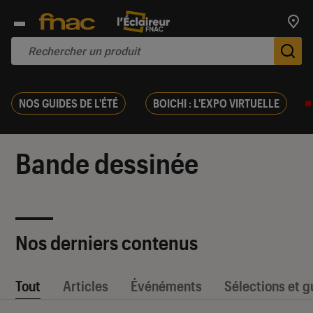
Trouv
De
NOS GUIDES DE L'ÉTÉ
BOICHI : L'EXPO VIRTUELLE
Bande dessinée
Nos derniers contenus
Tout
Articles
Événéments
Sélections et g