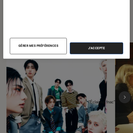
À la une de
VOIR TOUT
l'Éclaireur FNAC
GÉRER MES PRÉFÉRENCES
J'ACCEPTE
l'Éclaireur fnac">