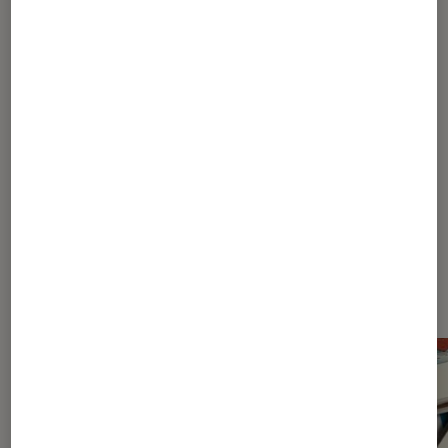
1
...
10
35
45
50
...
54
55
56
57
58
...
60
...
70
Les plus lus dans Bande dessinée