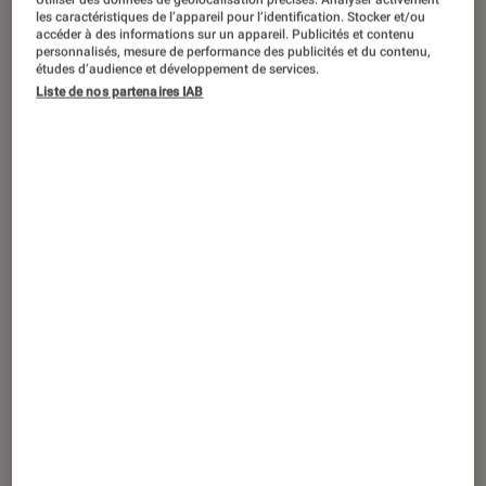
CRITIQUE
les caractéristiques de l’appareil pour l’identification. Stocker et/ou
accéder à des informations sur un appareil. Publicités et contenu
Livres / BD
•
13 avr. 2017
personnalisés, mesure de performance des publicités et du contenu,
Imbattable, un héros à qui il ne manque
études d’audience et développement de services.
Liste de nos partenaires IAB
aucune case