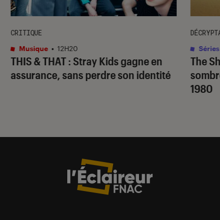
CRITIQUE
DÉCRYPT
Musique
•
12H20
Séries
THIS & THAT
: Stray Kids gagne en
The S
assurance, sans perdre son identité
sombr
1980