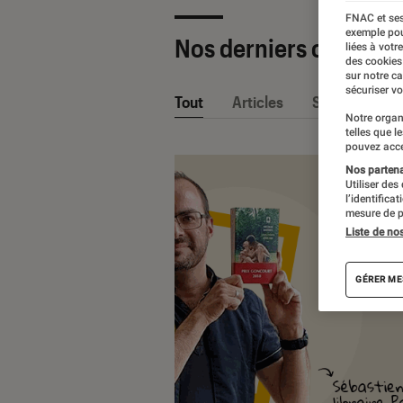
FNAC et ses
exemple pou
Nos derniers contenu
liées à votr
des cookies
sur notre c
sécuriser vo
Tout
Articles
Sélections et
Notre organ
telles que l
pouvez acce
Nos partenai
Utiliser des
l’identifica
mesure de p
Liste de no
GÉRER ME