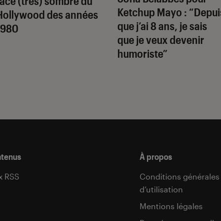
face (très) sombre du
Ketchup Mayo
: “Depui
Hollywood des années
que j’ai 8 ans, je sais
1980
que je veux devenir
humoriste”
ntenus
À propos
x RSS
Conditions générales
d’utilisation
s
Mentions légales