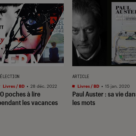
ÉLECTION
ARTICLE
Livres / BD
•
28 déc. 2022
Livres / BD
•
15 jan. 2020
10 poches à lire
Paul Auster : sa vie dan
pendant les vacances
les mots