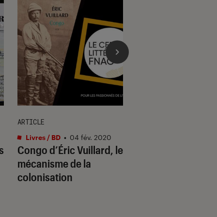
ARTICLE
SÉLECTION
Livres / BD
•
04 fév. 2020
Livres / BD
•
18 avr. 
s
Congo d’Éric Vuillard, le
C’est la rentrée : 
mécanisme de la
met plein les poc
colonisation