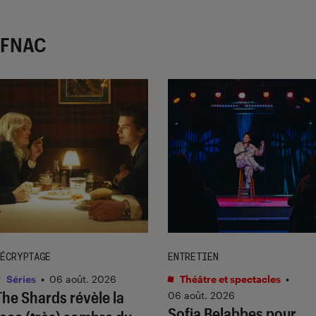
r FNAC
ÉCRYPTAGE
ENTRETIEN
Séries
•
06 août. 2026
Théâtre et spectacles
•
The Shards
révèle la
06 août. 2026
Sofia Belabbes pour