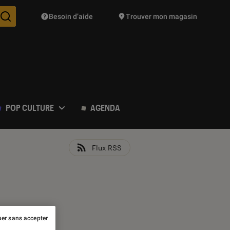
Besoin d’aide
Trouver mon magasin
Des suggestions de produits vont vous être proposées pendant vo
POP CULTURE
AGENDA
Flux RSS
er sans accepter