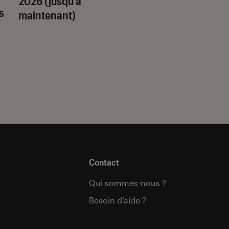
2026 (jusqu’à
quel trope amour
s
maintenant)
est fait pour vous 
Contact
Qui sommes-nous ?
Besoin d’aide ?