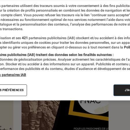
 partenaires utilisent des traceurs soumis à votre consentement à des fins publicita
r la création de profils personnalisés en combinant les données de navigation et l
s
e compte client. Vous pouvez refuser les traceurs via le lien "continuer sans accepter"
 nécessaires au fonctionnement optimal de nos services notamment l’aide dans vot
atalogue et la personnalisation des contenus, l’analyse des performances de notre si
s transactions.
 guides
isation et ses
421
partenaires publicitaires (IAB) stockent et/ou accèdent à des inf
es identifiants uniques de cookies pour traiter les données personnelles, sur un appa
pter ou gérer vos préférences en cliquant ci-dessous ou à tout moment dans la
Poli
res publicitaires (IAB) traitent des données selon les finalités suivantes :
 données de géolocalisation précises. Analyser activement les caractéristiques de l’
tion. Stocker et/ou accéder à des informations sur un appareil. Publicités et contenu
erformance des publicités et du contenu, études d’audience et développement de se
s partenaires IAB
S PRÉFÉRENCES
J'