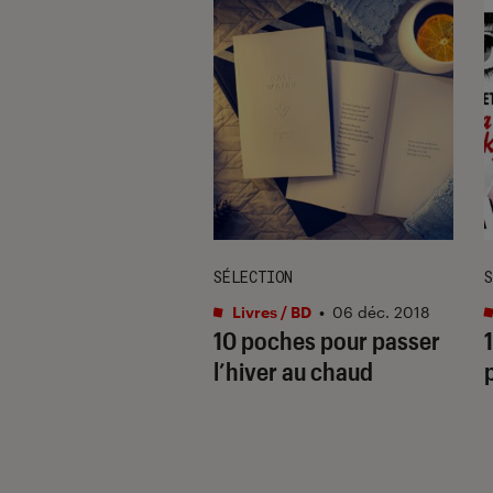
TAGE
SÉLECTION
S
s / BD
•
28 sep. 2020
Livres / BD
•
06 déc. 2018
l d’un libraire –
10 poches pour passer
de 4 – La rentrée
l’hiver au chaud
poches