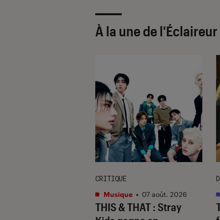
À la une de
l'Éclaireu
CRITIQUE
D
s
•
07 août. 2026
Musique
•
07 août. 2026
 Gervais, le sale
THIS & THAT
: Stray