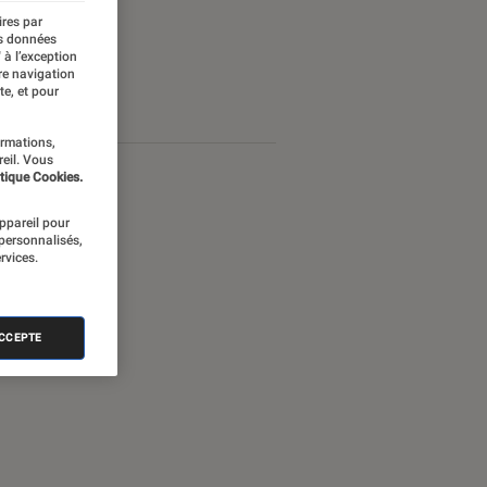
ires par
es données
 à l’exception
re navigation
te, et pour
ormations,
reil. Vous
tique Cookies.
appareil pour
 personnalisés,
rvices.
ACCEPTE