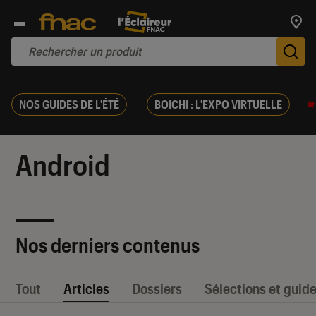
Trouv
De
NOS GUIDES DE L'ÉTÉ
BOICHI : L'EXPO VIRTUELLE
Android
Nos derniers contenus
Tout
Articles
Dossiers
Sélections et guid