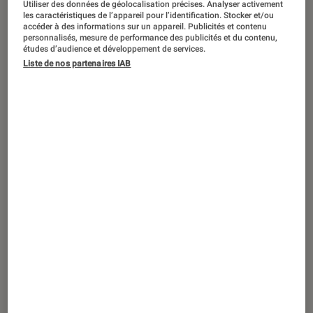
Utiliser des données de géolocalisation précises. Analyser activement
ACTU
les caractéristiques de l’appareil pour l’identification. Stocker et/ou
accéder à des informations sur un appareil. Publicités et contenu
Smartphones Android
•
20 mai. 2019
personnalisés, mesure de performance des publicités et du contenu,
Android : Google décide de suspendre
études d’audience et développement de services.
Liste de nos partenaires IAB
ses relations avec Huawei