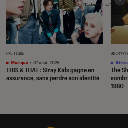
l'Éclaireur fnac">
CRITIQUE
DÉCRYPT
Musique
•
07 août. 2026
Séries
THIS & THAT
: Stray Kids gagne en
The S
assurance, sans perdre son identité
sombr
1980