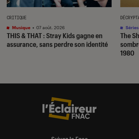
CRITIQUE
DÉCRYPT
Musique
•
07 août. 2026
Séries
THIS & THAT
: Stray Kids gagne en
The S
assurance, sans perdre son identité
sombr
1980