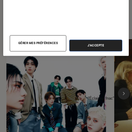
À la une de
VOIR TOUT
l'Éclaireur FNAC
GÉRER MES PRÉFÉRENCES
J'ACCEPTE
l'Éclaireur fnac">