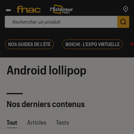
Trouv
De
NOS GUIDES DE L'ÉTÉ
BOICHI : L'EXPO VIRTUELLE
Android lollipop
Nos derniers contenus
Tout
Articles
Tests