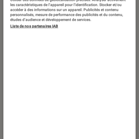
ACTU
les caractéristiques de l’appareil pour l’identification. Stocker et/ou
accéder à des informations sur un appareil. Publicités et contenu
Smartphones
•
24 mar. 2017
personnalisés, mesure de performance des publicités et du contenu,
Pioneer XDP 100R, et si on passait au
études d’audience et développement de services.
Liste de nos partenaires IAB
son haute résolution ?