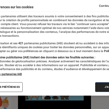
Continu
rences sur les cookies
s
 partenaires utilisent des traceurs soumis à votre consentement à des fins publicita
r la création de profils personnalisés en combinant les données de navigation et l
e compte client. Vous pouvez refuser les traceurs via le lien "continuer sans accepter"
Sélections et guides
 nécessaires au fonctionnement optimal de nos services notamment l’aide dans vot
atalogue et la personnalisation des contenus, l’analyse des performances de notre si
s transactions.
isation et ses
421
partenaires publicitaires (IAB) stockent et/ou accèdent à des inf
es identifiants uniques de cookies pour traiter les données personnelles, sur un appa
pter ou gérer vos préférences en cliquant ci-dessous ou à tout moment dans la
Poli
res publicitaires (IAB) traitent des données selon les finalités suivantes :
 données de géolocalisation précises. Analyser activement les caractéristiques de l’
tion. Stocker et/ou accéder à des informations sur un appareil. Publicités et contenu
erformance des publicités et du contenu, études d’audience et développement de se
s partenaires IAB
S PRÉFÉRENCES
J'