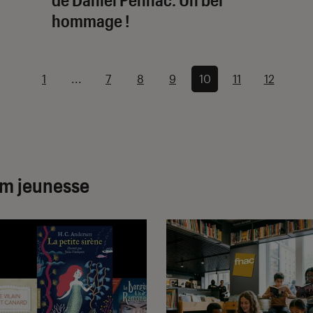
hommage !
1
...
7
8
9
10
11
12
um jeunesse