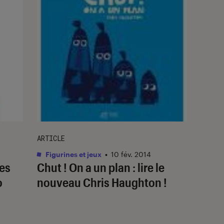
ARTICLE
Figurines et jeux
•
10 fév. 2014
des
Chut ! On a un plan : lire le
o
nouveau Chris Haughton !