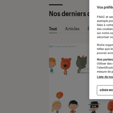
Vos préfé
Nos derniers contenu
FNAC et ses
exemple pou
liées à votr
Tout
Articles
Événéments
des cookies
sur notre c
sécuriser vo
Notre organ
telles que l
pouvez acce
Nos partenai
Utiliser des
l’identifica
mesure de p
Liste de no
GÉRER ME