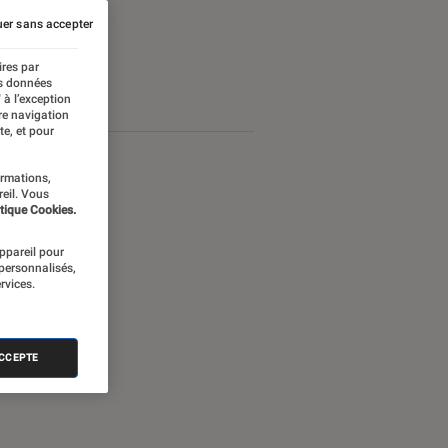
er sans accepter
ires par
es données
 à l’exception
re navigation
te, et pour
ormations,
reil. Vous
tique Cookies.
appareil pour
 personnalisés,
rvices.
ACCEPTE