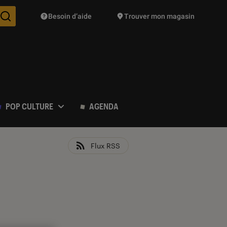
Besoin d’aide
Trouver mon magasin
Des suggestions de produits vont vous être proposées pendant vo
POP CULTURE
AGENDA
Flux RSS