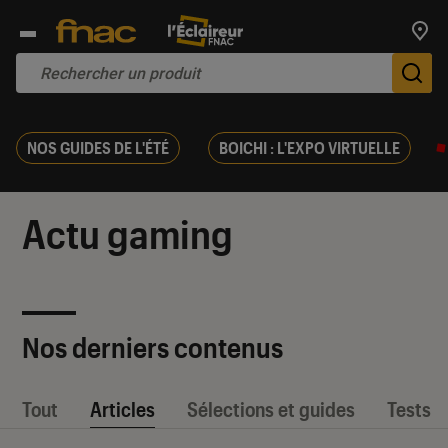
Trouv
De
NOS GUIDES DE L'ÉTÉ
BOICHI : L'EXPO VIRTUELLE
Actu gaming
Nos derniers contenus
Tout
Articles
Sélections et guides
Tests