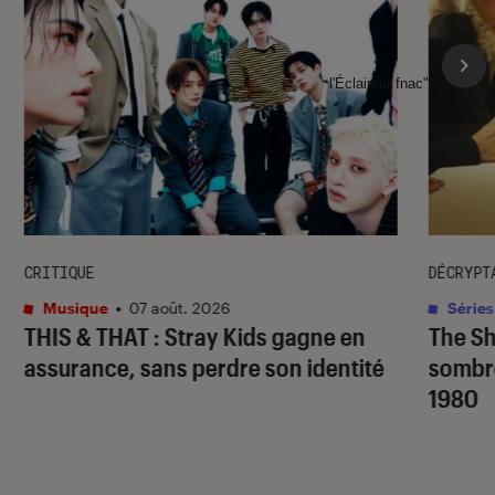
l'Éclaireur fnac">
CRITIQUE
DÉCRYPT
Musique
•
07 août. 2026
Séries
THIS & THAT
: Stray Kids gagne en
The S
assurance, sans perdre son identité
sombr
1980