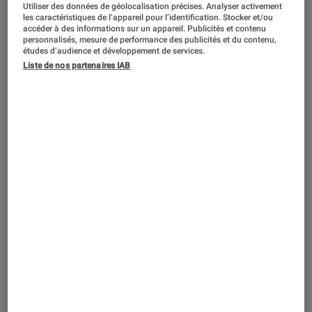
ACTU
Utiliser des données de géolocalisation précises. Analyser activement
les caractéristiques de l’appareil pour l’identification. Stocker et/ou
accéder à des informations sur un appareil. Publicités et contenu
Jeux vidéo
•
21 juin 2022
personnalisés, mesure de performance des publicités et du contenu,
Asterigos : Curse of the Stars : date de
études d’audience et développement de services.
sortie, trailer, toutes les infos de
Liste de nos partenaires IAB
l’Action-RPG