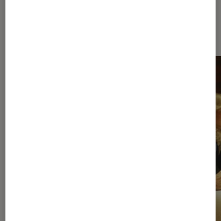
À la une de
VOIR TOUT
l'Éclaireur FNAC
l'Éclaireur fnac">