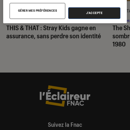
CRITIQUE
DÉCRYPT
GÉRER MES PRÉFÉRENCES
J'ACCEPTE
Musique
•
07 août. 2026
Séries
THIS & THAT
: Stray Kids gagne en
The S
assurance, sans perdre son identité
sombr
1980
Suivez la Fnac