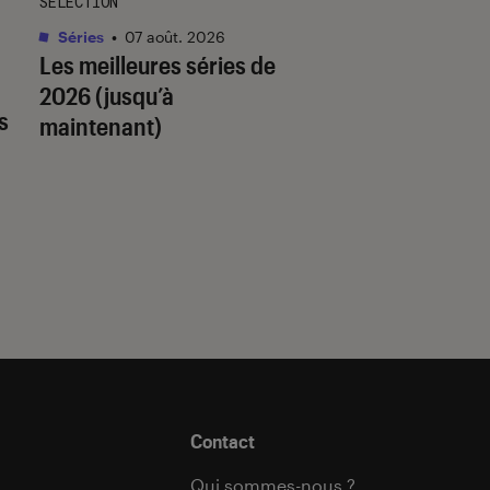
SÉLECTION
SÉLECTION
Séries
•
07 août. 2026
Livres / BD
•
07 août.
Les meilleures séries de
Quiz romance de l’
2026 (jusqu’à
quel trope amour
s
maintenant)
est fait pour vous 
Contact
Qui sommes-nous ?