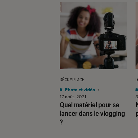
ION
DÉCRYPTAGE
D
 et vidéo
•
21 jan. 2019
Photo et vidéo
•
 des accessoires
17 août. 2021
3
Quel matériel pour se
 pour
lancer dans le vlogging
tphones
?