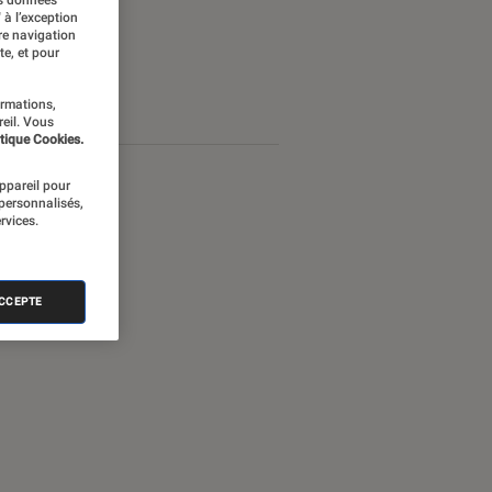
 à l’exception
re navigation
te, et pour
ormations,
reil. Vous
tique Cookies.
appareil pour
 personnalisés,
rvices.
ACCEPTE