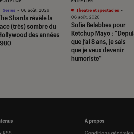
ÉCRYPTAGE
ENTRETIEN
Séries
•
06 août. 2026
Théâtre et spectacles
•
The Shards
révèle la
06 août. 2026
Sofia Belabbes pour
face (très) sombre du
Ketchup Mayo
: “Depui
Hollywood des années
que j’ai 8 ans, je sais
1980
que je veux devenir
humoriste”
ntenus
À propos
x RSS
Conditions générales