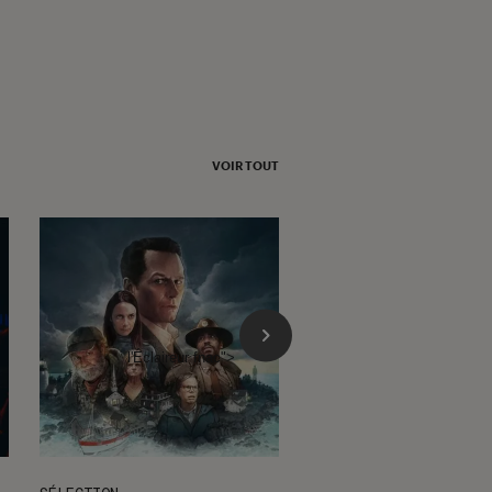
VOIR TOUT
l'Éclaireur fnac">