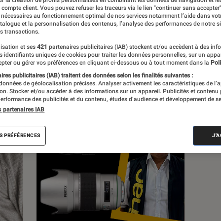
e compte client. Vous pouvez refuser les traceurs via le lien "continuer sans accepter"
 nécessaires au fonctionnement optimal de nos services notamment l’aide dans vot
s
atalogue et la personnalisation des contenus, l’analyse des performances de notre si
s transactions.
isation et ses
421
partenaires publicitaires (IAB) stockent et/ou accèdent à des inf
Sélections et guides
Tests
es identifiants uniques de cookies pour traiter les données personnelles, sur un appa
pter ou gérer vos préférences en cliquant ci-dessous ou à tout moment dans la
Poli
res publicitaires (IAB) traitent des données selon les finalités suivantes :
 données de géolocalisation précises. Analyser activement les caractéristiques de l’
tion. Stocker et/ou accéder à des informations sur un appareil. Publicités et contenu
erformance des publicités et du contenu, études d’audience et développement de se
s partenaires IAB
S PRÉFÉRENCES
J'