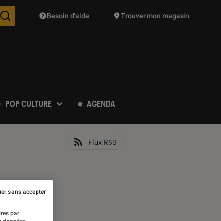
Besoin d’aide
Trouver mon magasin
Des suggestions de produits vont vous être proposées pendant vo
POP CULTURE
AGENDA
Flux RSS
er sans accepter
ires par
es données