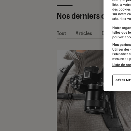
liées à votr
des cookies
Nos derniers contenu
sur notre c
sécuriser vo
Notre organ
Tout
Articles
Dossiers
telles que l
pouvez acce
Nos partenai
Utiliser des
l’identifica
mesure de p
Liste de no
GÉRER ME