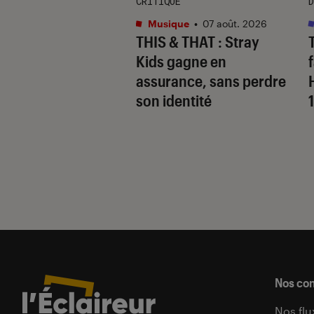
CRITIQUE
D
s
•
07 août. 2026
Musique
•
07 août. 2026
 Gervais, le sale
THIS & THAT
: Stray
 de la comédie
Kids gagne en
nnique
assurance, sans perdre
son identité
Nos co
Nos flu