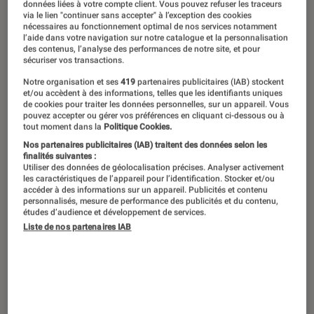
L’objectif 50mm est l’un des choix les
données liées à votre compte client. Vous pouvez refuser les traceurs
via le lien "continuer sans accepter" à l’exception des cookies
plus populaires parmi les
nécessaires au fonctionnement optimal de nos services notamment
l’aide dans votre navigation sur notre catalogue et la personnalisation
photographes, qu’ils soient amateurs
des contenus, l’analyse des performances de notre site, et pour
sécuriser vos transactions.
ou professionnels. Cette focale fixe
Notre organisation et ses
419
partenaires publicitaires (IAB) stockent
offre une perspective unique et des
et/ou accèdent à des informations, telles que les identifiants uniques
avantages distincts pour la
de cookies pour traiter les données personnelles, sur un appareil. Vous
pouvez accepter ou gérer vos préférences en cliquant ci-dessous ou à
photographie, ce qui en fait un
tout moment dans la
Politique Cookies.
Nos partenaires publicitaires (IAB) traitent des données selon les
incontournable dans le sac d’un
finalités suivantes :
photographe. Dans cette sélection,
Utiliser des données de géolocalisation précises. Analyser activement
les caractéristiques de l’appareil pour l’identification. Stocker et/ou
nous vous présentons les objectifs
accéder à des informations sur un appareil. Publicités et contenu
personnalisés, mesure de performance des publicités et du contenu,
50mm indispensables de différentes
études d’audience et développement de services.
Liste de nos partenaires IAB
marques en Reflex ou Hybrides.
Introduction
Les différences de prix entre les objectifs
50mm s’expliquent par plusieurs facteurs qui