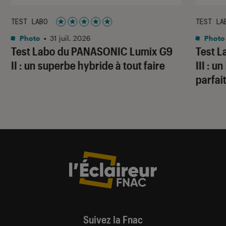
TEST LABO
TEST LA
Noté 5 étoiles sur 5
Photo
•
31 juil. 2026
Photo
Test Labo du PANASONIC Lumix G9
Test 
II : un superbe hybride à tout faire
III : 
parfai
Suivez la Fnac