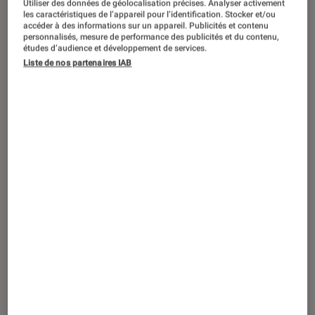
Utiliser des données de géolocalisation précises. Analyser activement
ACTU
les caractéristiques de l’appareil pour l’identification. Stocker et/ou
accéder à des informations sur un appareil. Publicités et contenu
Smartphones
•
19 juil. 2021
personnalisés, mesure de performance des publicités et du contenu,
Vivo V21 : que vaut le smartphone des
études d’audience et développement de services.
Liste de nos partenaires IAB
TikTokers ?