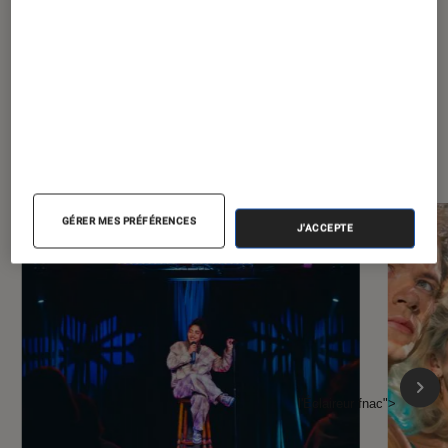
À la une de
VOIR TOUT
l'Éclaireur FNAC
GÉRER MES PRÉFÉRENCES
J'ACCEPTE
l'Éclaireur fnac">