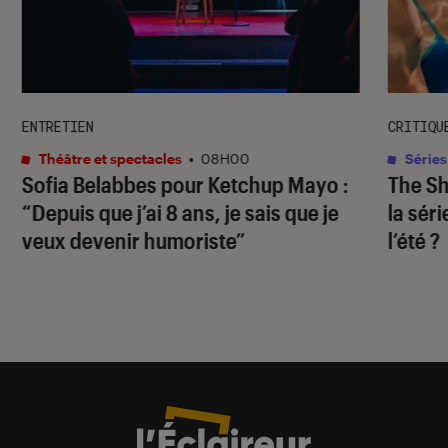
ENTRETIEN
CRITIQU
Théâtre et spectacles
•
08H00
Séries
Sofia Belabbes pour
Ketchup Mayo
:
The S
“Depuis que j’ai 8 ans, je sais que je
la sér
veux devenir humoriste”
l’été ?