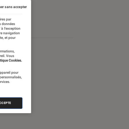
er sans accepter
ires par
es données
 à l’exception
re navigation
te, et pour
ormations,
reil. Vous
tique Cookies.
appareil pour
 personnalisés,
rvices.
ACCEPTE