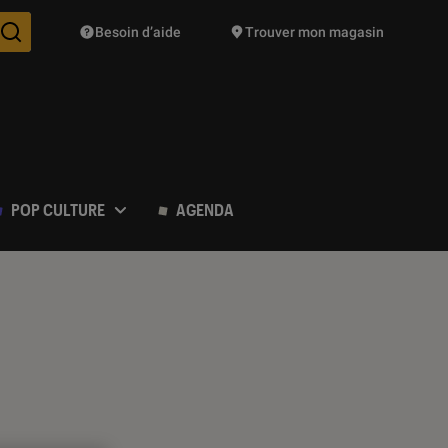
Besoin d’aide
Trouver mon magasin
Des suggestions de produits vont vous être proposées pendant vo
POP CULTURE
AGENDA