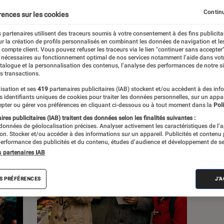
Continu
rences sur les cookies
ons
 partenaires utilisent des traceurs soumis à votre consentement à des fins publicita
r la création de profils personnalisés en combinant les données de navigation et l
e compte client. Vous pouvez refuser les traceurs via le lien "continuer sans accepter"
Pop Culture
Tech
 nécessaires au fonctionnement optimal de nos services notamment l’aide dans vot
atalogue et la personnalisation des contenus, l’analyse des performances de notre si
s transactions.
isation et ses
419
partenaires publicitaires (IAB) stockent et/ou accèdent à des inf
es identifiants uniques de cookies pour traiter les données personnelles, sur un appa
pter ou gérer vos préférences en cliquant ci-dessous ou à tout moment dans la
Poli
res publicitaires (IAB) traitent des données selon les finalités suivantes :
 données de géolocalisation précises. Analyser activement les caractéristiques de l’
tion. Stocker et/ou accéder à des informations sur un appareil. Publicités et contenu
erformance des publicités et du contenu, études d’audience et développement de se
s partenaires IAB
S PRÉFÉRENCES
J'