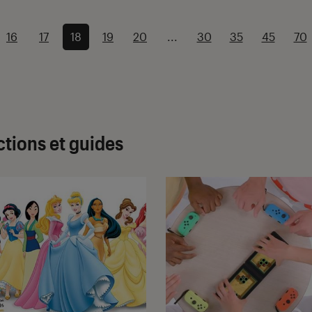
16
17
18
19
20
...
30
35
45
70
ctions et guides