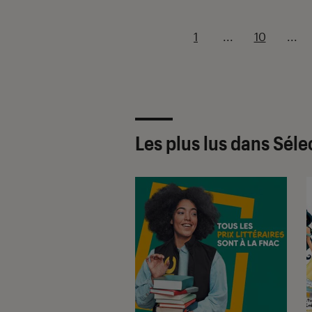
1
...
10
...
Les plus lus dans Séle