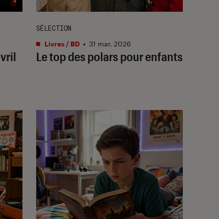
SÉLECTION
Livres / BD
•
31 mar. 2026
vril
Le top des polars pour enfants