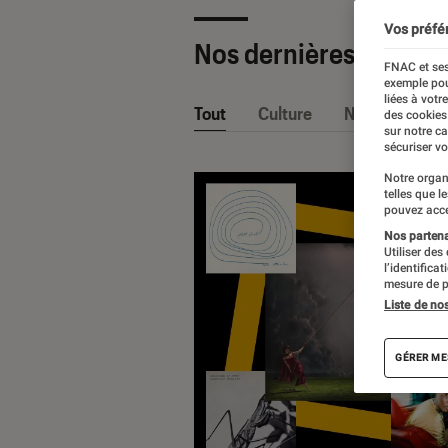
Vos préfé
Nos dernières Sélecti
FNAC et ses
exemple pou
liées à votr
Tout
Culture
Nos conseils
des cookies
sur notre c
sécuriser vo
Notre organ
telles que l
pouvez acce
Nos partenai
Utiliser des
l’identifica
mesure de p
Liste de no
GÉRER ME