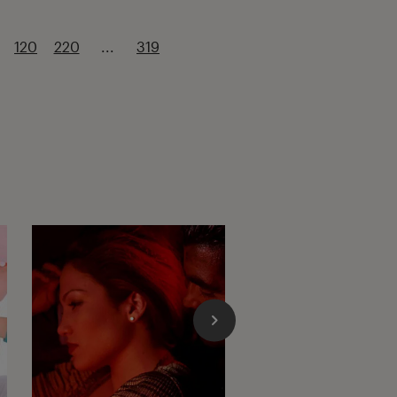
120
220
...
319