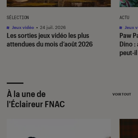
SÉLECTION
ACTU
Jeux vidéo
•
24 juil. 2026
Jeux v
Les sorties jeux vidéo les plus
Paw Pa
attendues du mois d’août 2026
Dino
:
peut-il
À la une de
VOIR TOUT
l'Éclaireur FNAC