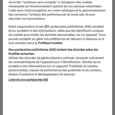
©Fnac
via le lien "continuer sans accepter" à l’exception des cookies
nécessaires au fonctionnement optimal de nos services notamment
l’aide dans votre navigation sur notre catalogue et la personnalisation
des contenus, l’analyse des performances de notre site, et pour
sécuriser vos transactions.
Jusqu’au 19 avril 2026, la Fnac propose
Notre organisation et ses
421
partenaires publicitaires (IAB) stockent
de nombreuses offres Bon Plan sur
et/ou accèdent à des informations, telles que les identifiants uniques
tous les univers gaming. Pokémon
de cookies pour traiter les données personnelles, sur un appareil. Vous
pouvez accepter ou gérer vos préférences en cliquant ci-dessous ou à
Pokopia à -50% pour l’achat d’une
tout moment dans la
Politique Cookies.
Nos partenaires publicitaires (IAB) traitent des données selon les
Switch 2, des offres PC portable
finalités suivantes :
Gamer et des réductions sur les
Utiliser des données de géolocalisation précises. Analyser activement
les caractéristiques de l’appareil pour l’identification. Stocker et/ou
meilleurs jeux PS5, retrouvez notre
accéder à des informations sur un appareil. Publicités et contenu
personnalisés, mesure de performance des publicités et du contenu,
sélection des meilleures offres.
études d’audience et développement de services.
Liste de nos partenaires IAB
Bon Plan Nintendo Switch 2 :
Pokémon Pokopia à -50% pour
l’achat d’une console