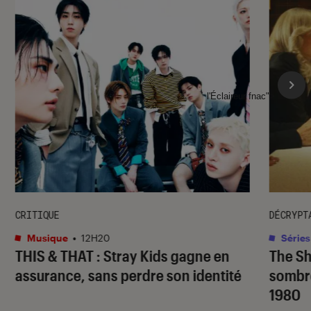
l'Éclaireur fnac">
CRITIQUE
DÉCRYPT
Musique
•
12H20
Séries
THIS & THAT
: Stray Kids gagne en
The S
assurance, sans perdre son identité
sombr
1980