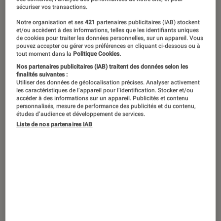
Arrivé comme un éclair à la fin des
sécuriser vos transactions.
années 1980, Mega Man a rencontré le
Notre organisation et ses
421
partenaires publicitaires (IAB) stockent
succès sans passer par les bornes
et/ou accèdent à des informations, telles que les identifiants uniques
de cookies pour traiter les données personnelles, sur un appareil. Vous
d’arcades. Le célèbre robot bleu a
pouvez accepter ou gérer vos préférences en cliquant ci-dessous ou à
tout moment dans la
Politique Cookies.
depuis eu le droit à plusieurs
Nos partenaires publicitaires (IAB) traitent des données selon les
déclinaisons sur PC, consoles
finalités suivantes :
Utiliser des données de géolocalisation précises. Analyser activement
portables, consoles de salon et
les caractéristiques de l’appareil pour l’identification. Stocker et/ou
accéder à des informations sur un appareil. Publicités et contenu
mobiles. Retour sur une licence
personnalisés, mesure de performance des publicités et du contenu,
études d’audience et développement de services.
emblématique du studio Capcom.
Liste de nos partenaires IAB
L’histoire vidéoludique de Mega
Man
Les origines de Mega Man
Le studio Capcom arrachait tout sur son
passage au milieu des années 1980 grâce à ses