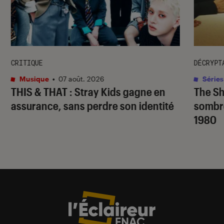
CRITIQUE
DÉCRYPT
Musique
•
07 août. 2026
Séries
THIS & THAT
: Stray Kids gagne en
The S
assurance, sans perdre son identité
sombr
1980