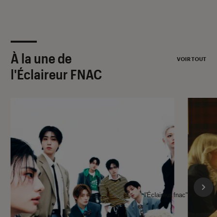
À la une de
VOIR TOUT
l'Éclaireur FNAC
l'Éclaireur fnac">