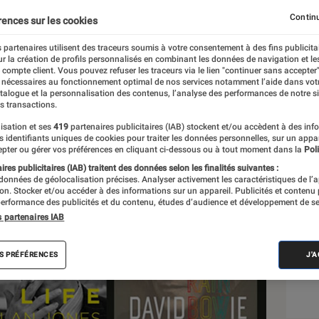
ui venait d’ailleurs
Continu
rences sur les cookies
 partenaires utilisent des traceurs soumis à votre consentement à des fins publicita
r la création de profils personnalisés en combinant les données de navigation et l
e compte client. Vous pouvez refuser les traceurs via le lien "continuer sans accepter"
 nécessaires au fonctionnement optimal de nos services notamment l’aide dans vot
atalogue et la personnalisation des contenus, l’analyse des performances de notre si
s transactions.
isation et ses
419
partenaires publicitaires (IAB) stockent et/ou accèdent à des inf
Sél
es identifiants uniques de cookies pour traiter les données personnelles, sur un appa
pter ou gérer vos préférences en cliquant ci-dessous ou à tout moment dans la
Poli
res publicitaires (IAB) traitent des données selon les finalités suivantes :
 données de géolocalisation précises. Analyser activement les caractéristiques de l’
tion. Stocker et/ou accéder à des informations sur un appareil. Publicités et contenu
erformance des publicités et du contenu, études d’audience et développement de se
s partenaires IAB
S PRÉFÉRENCES
J'