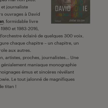
et journaliste
urs ouvrages à David
an
, formidable livre
-1980 et 1983-2016,
’orchestre éclairé de quelques 300 voix.
gure chaque chapitre – un chapitre, un
role aux autres.
n, artistes, proches, journalistes… Une
re génialement maniaque monographie
moignages émus et sincères révélant
owie. Le tout jalonné de magnifiques
e titan !