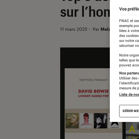
sur l’homme q
Vos préfé
FNAC et ses
exemple pou
11 mars 2025
・
Par
Melanie C.
liées à votr
des cookies
sur notre c
sécuriser vo
Notre organ
telles que l
pouvez acce
Nos partenai
Utiliser des
l’identifica
mesure de p
Liste de no
GÉRER ME