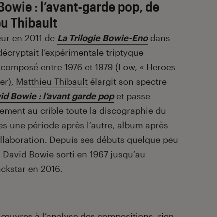
Bowie : l’avant-garde pop, de
u Thibault
eur en 2011 de
La Trilogie Bowie-Eno
dans
 décryptait l’expérimentale triptyque
 composé entre 1976 et 1979 (Low, « Heroes
er),
Matthieu Thibault
élargit son spectre
id Bowie : l’avant garde pop
et passe
ement au crible toute la discographie du
s une période après l’autre, album après
ollaboration. Depuis ses débuts quelque peu
 David Bowie sorti en 1967 jusqu’au
ackstar en 2016.
œuvres à l’analyse des compositions, rien