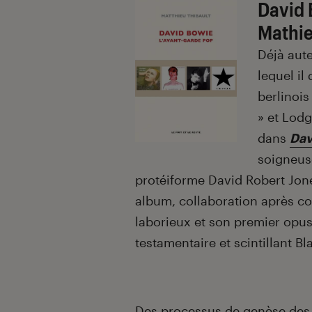
David 
Mathie
Déjà aut
lequel il
berlinois
» et Lodg
dans
Dav
soigneus
protéiforme David Robert Jone
album, collaboration après c
laborieux et son premier opus
testamentaire et scintillant Bl
Des processus de genèse des 