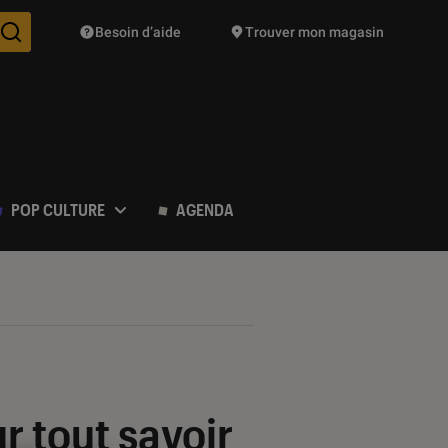
Besoin d’aide
Trouver mon magasin
Des suggestions de produits vont vous être proposées pendant vo
POP CULTURE
AGENDA
r tout savoir