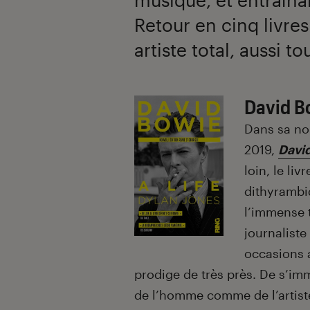
Retour en cinq livres 
artiste total, aussi 
David Bo
Dans sa nou
2019,
David
loin, le li
dithyrambiqu
l’immense t
journaliste
occasions a
prodige de très près. De s’im
de l’homme comme de l’artiste