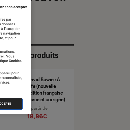
er sans accepter
ires par
es données
 à l’exception
re navigation
te, et pour
ormations,
ection de produits
reil. Vous
tique Cookies.
appareil pour
 personnalisés,
David Bowie : A
rvices.
Life (nouvelle
édition française
revue et corrigée)
ACCEPTE
À partir de
18,86€