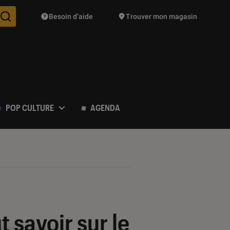
Besoin d’aide
Trouver mon magasin
Des suggestions de produits vont vous être proposées pendant vo
POP CULTURE
AGENDA
t savoir sur le