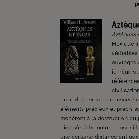
p
Aztèque
Aztèques e
Mexique su
véritables
ouvrages d
ici réunis
référence
civilisati
du sud. Le volume consacré a
éléments précieux et précis 
menèrent à la destruction du
bien sûr, à la lecture – par ail
une certaine distance critique