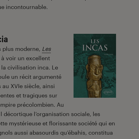
que incontournable.
cia
is plus moderne,
Les
à voir un excellent
la civilisation inca. Le
oule un récit argumenté
au XVIe siècle, ainsi
entes et tragiques sur
 empire précolombien. Au
l décortique l’organisation sociale, les
te mystérieuse et florissante société qui en
gnols aussi abasourdis qu’ébahis, constitua