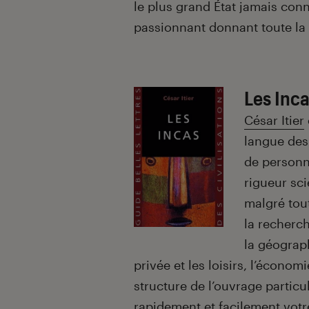
le plus grand État jamais con
passionnant donnant toute la
Les Inca
César Itier
langue des
de personn
rigueur sci
malgré tou
la recherch
la géograph
privée et les loisirs, l’économie
structure de l’ouvrage partic
rapidement et facilement votre 