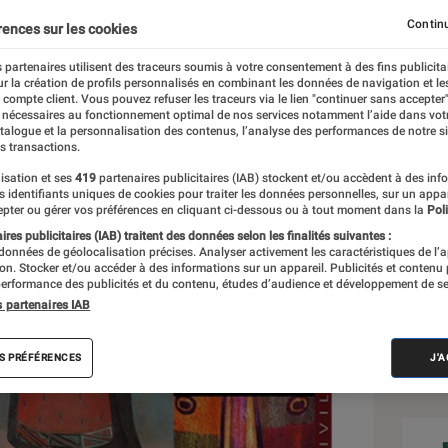
eil
Continu
rences sur les cookies
 partenaires utilisent des traceurs soumis à votre consentement à des fins publicita
r la création de profils personnalisés en combinant les données de navigation et l
e compte client. Vous pouvez refuser les traceurs via le lien "continuer sans accepter"
 nécessaires au fonctionnement optimal de nos services notamment l’aide dans vot
atalogue et la personnalisation des contenus, l’analyse des performances de notre si
s transactions.
isation et ses
419
partenaires publicitaires (IAB) stockent et/ou accèdent à des inf
Sél
es identifiants uniques de cookies pour traiter les données personnelles, sur un appa
pter ou gérer vos préférences en cliquant ci-dessous ou à tout moment dans la
Poli
res publicitaires (IAB) traitent des données selon les finalités suivantes :
 données de géolocalisation précises. Analyser activement les caractéristiques de l’
tion. Stocker et/ou accéder à des informations sur un appareil. Publicités et contenu
erformance des publicités et du contenu, études d’audience et développement de se
s partenaires IAB
S PRÉFÉRENCES
J'