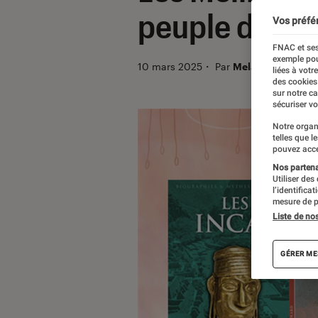
peuple du sol
Vos préfé
FNAC et ses
exemple pou
10 mars 2025
・
Par
Melanie C.
liées à votr
des cookies
sur notre c
sécuriser vo
Notre organ
telles que l
pouvez acce
Nos partenai
Utiliser des
l’identifica
mesure de p
Liste de no
GÉRER ME