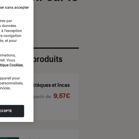
er sans accepter
ires par
es données
 à l’exception
re navigation
te, et pour
ormations,
ection de produits
reil. Vous
tique Cookies.
appareil pour
 personnalisés,
Aztèques et Incas
rvices.
9,57€
À partir de
ACCEPTE