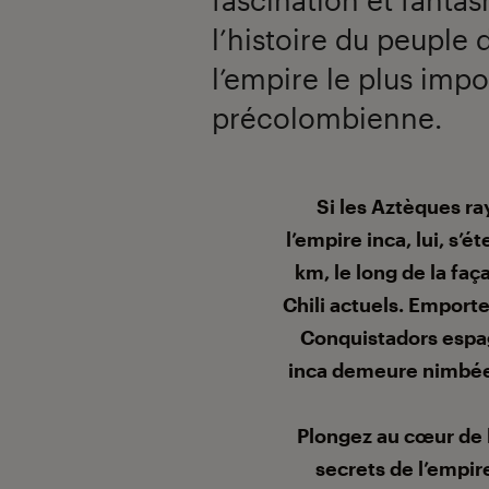
l’histoire du peuple 
l’empire le plus imp
précolombienne.
Introduction
Si les Aztèques r
l’empire inca, lui, s’
km, le long de la faç
Chili actuels. Emporter
Conquistadors espagn
inca demeure nimbée 
Plongez au cœur de l
secrets de l’empir