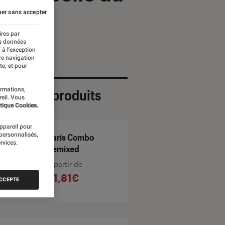
er sans accepter
ires par
es données
 à l’exception
re navigation
te, et pour
ormations,
ection de produits
reil. Vous
tique Cookies.
appareil pour
 personnalisés,
Paris Combo
rvices.
Remixed
À partir de
51,81€
ACCEPTE