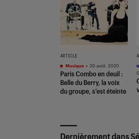
ARTICLE
A
que
•
12 oct. 2016
Musique
•
20 août. 2020
l album de Ben
Paris Combo en deuil :
0
le Soul : le swing
Belle du Berry, la voix
la peau
du groupe, s’est éteinte
Dernièrement dans Sé