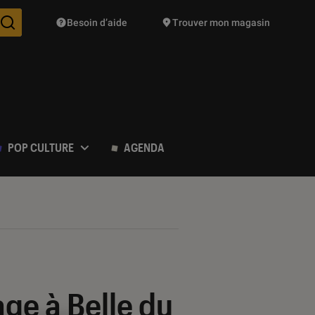
Besoin d’aide
Trouver mon magasin
Des suggestions de produits vont vous être proposées pendant vo
POP CULTURE
AGENDA
ge à Belle du