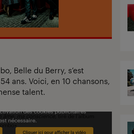
o, Belle du Berry, s’est
 54 ans. Voici, en 10 chansons,
ense talent.
activation des cookies publicitaires
n âme, ma conscience
, tiré de l’album
est nécessaire.
Combo
«
Cliquer ici pour afficher la vidéo