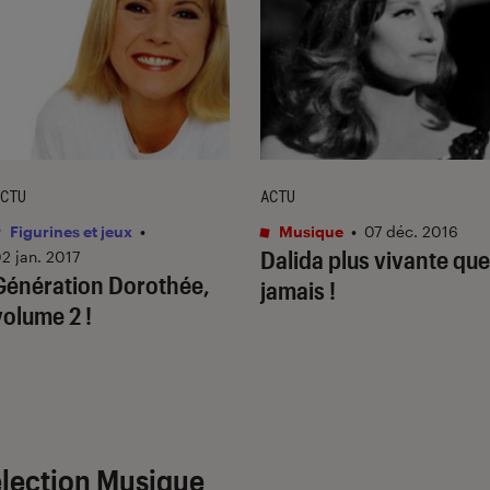
CTU
ACTU
Figurines et jeux
•
Musique
•
07 déc. 2016
Dalida plus vivante que
2 jan. 2017
Génération Dorothée,
jamais !
volume 2 !
lection Musique