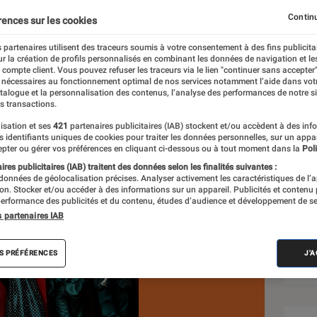
Continu
rences sur les cookies
 partenaires utilisent des traceurs soumis à votre consentement à des fins publicita
r la création de profils personnalisés en combinant les données de navigation et l
e compte client. Vous pouvez refuser les traceurs via le lien "continuer sans accepter"
 nécessaires au fonctionnement optimal de nos services notamment l’aide dans vot
atalogue et la personnalisation des contenus, l’analyse des performances de notre si
s transactions.
isation et ses
421
partenaires publicitaires (IAB) stockent et/ou accèdent à des inf
Sél
es identifiants uniques de cookies pour traiter les données personnelles, sur un appa
pter ou gérer vos préférences en cliquant ci-dessous ou à tout moment dans la
Poli
res publicitaires (IAB) traitent des données selon les finalités suivantes :
 données de géolocalisation précises. Analyser activement les caractéristiques de l’
tion. Stocker et/ou accéder à des informations sur un appareil. Publicités et contenu
erformance des publicités et du contenu, études d’audience et développement de se
s partenaires IAB
S PRÉFÉRENCES
J'