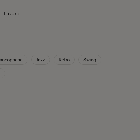
nt-Lazare
rancophone
Jazz
Retro
Swing
e