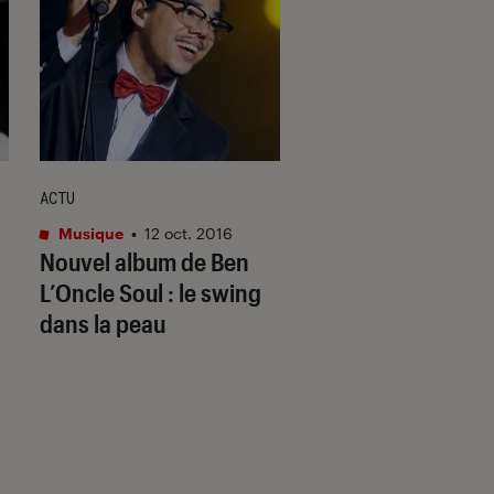
ACTU
ARTICLE
Musique
•
12 oct. 2016
Musique
•
20 août. 
Nouvel album de Ben
Paris Combo en deu
L’Oncle Soul : le swing
Belle du Berry, la 
dans la peau
du groupe, s’est é