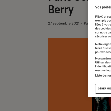
Berry
Vos préfé
FNAC et ses
exemple pou
27 septembre 2021
・
Par
Manue
liées à votr
des cookies
sur notre c
sécuriser vo
Notre organ
telles que l
pouvez acce
Nos partenai
Utiliser des
l’identifica
mesure de p
Liste de no
GÉRER ME