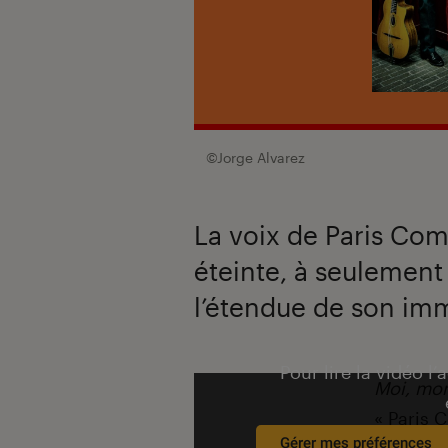
©Jorge Alvarez
La voix de Paris Comb
éteinte, à seulement
l’étendue de son imm
Pour lire la vidéo l’
Introduction
Moi, mo
«
Paris 
Gérer mes préférences