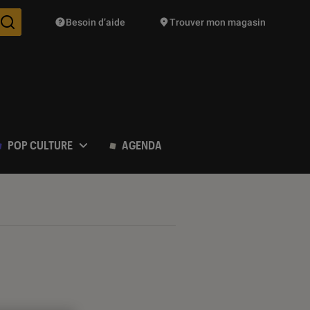
Besoin d’aide
Trouver mon magasin
Des suggestions de produits vont vous être proposées pendant vo
POP CULTURE
AGENDA