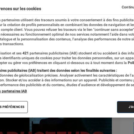
Continu
rences sur les cookies
 partenaires utilisent des traceurs soumis à votre consentement à des fins publicita
r la création de profils personnalisés en combinant les données de navigation et l
e compte client. Vous pouvez refuser les traceurs via le lien "continuer sans accepter"
 nécessaires au fonctionnement optimal de nos services notamment l’aide dans vot
Sél
atalogue et la personnalisation des contenus, l’analyse des performances de notre si
s transactions.
isation et ses
421
partenaires publicitaires (IAB) stockent et/ou accèdent à des inf
es identifiants uniques de cookies pour traiter les données personnelles, sur un appa
pter ou gérer vos préférences en cliquant ci-dessous ou à tout moment dans la
Poli
res publicitaires (IAB) traitent des données selon les finalités suivantes :
 données de géolocalisation précises. Analyser activement les caractéristiques de l’
tion. Stocker et/ou accéder à des informations sur un appareil. Publicités et contenu
erformance des publicités et du contenu, études d’audience et développement de se
s partenaires IAB
S PRÉFÉRENCES
J'