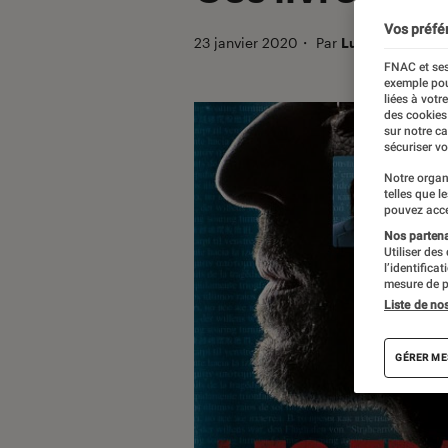
Vos préfé
23 janvier 2020
・
Par
Lucie
FNAC et ses
exemple pou
liées à votr
des cookies
sur notre c
sécuriser vo
Notre organ
telles que l
pouvez acce
Nos partenai
Utiliser des
l’identifica
mesure de p
Liste de no
GÉRER ME