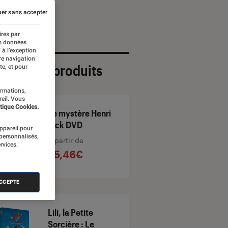
er sans accepter
ires par
es données
 à l’exception
re navigation
ection de produits
te, et pour
ormations,
reil. Vous
tique Cookies.
Le mystère Henri
Pick DVD
appareil pour
 personnalisés,
À partir de
rvices.
25,46€
ACCEPTE
Lili, la Petite
Sorcière : Le