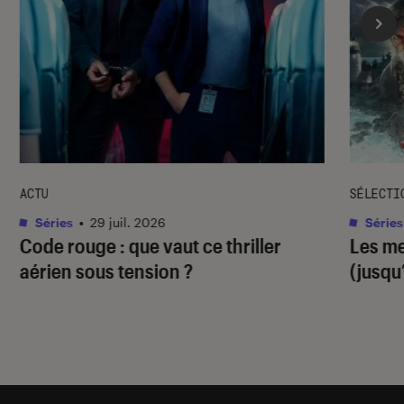
ACTU
SÉLECTI
Séries
•
29 juil. 2026
Séries
Code rouge
: que vaut ce thriller
Les me
aérien sous tension ?
(jusqu