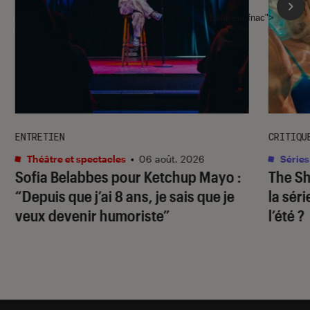
l'Éclaireur fnac">
ENTRETIEN
CRITIQU
Théâtre et spectacles
•
06 août. 2026
Séries
Sofia Belabbes pour
Ketchup Mayo
:
The S
“Depuis que j’ai 8 ans, je sais que je
la sér
veux devenir humoriste”
l’été ?