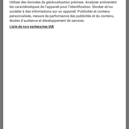
Utiliser des données de géolocalisation précises. Analyser activement
s’entraînent, se préparent à faire
les caractéristiques de l’appareil pour l’identification. Stocker et/ou
accéder à des informations sur un appareil. Publicités et contenu
42.195 km… Les autres se forgent un
personnalisés, mesure de performance des publicités et du contenu,
études d’audience et développement de services.
mental d’acier pour essayer au mieux
Liste de nos partenaires IAB
de soutenir leurs proches sur leur
canapé ! Pour vous faire patienter
jusqu’au Jour J, mais aussi pour le
plaisir, voici une sélection de films
incontournables autour des
marathoniens !
Introduction
Pendant que certains s’entraînent au
marathon, d’autres, comme
nous,
préfèrent vivre les sensations
de la course à pied depuis leur