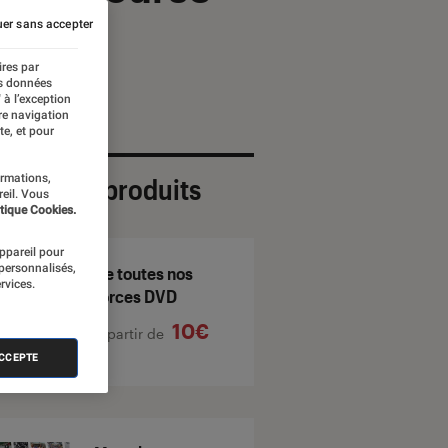
er sans accepter
ires par
es données
 à l’exception
re navigation
te, et pour
ormations,
ection de produits
reil. Vous
tique Cookies.
appareil pour
 personnalisés,
De toutes nos
rvices.
forces DVD
10€
À partir de
ACCEPTE