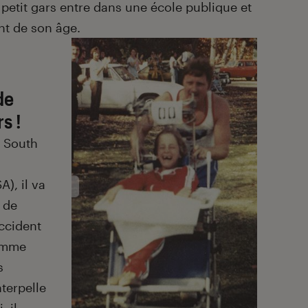
 petit gars entre dans une école publique et
t de son âge.
de
s !
a South
), il va
 de
ccident
homme
s
nterpelle