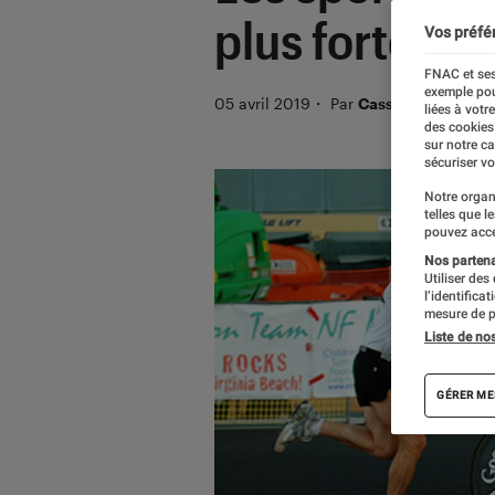
plus forte qu
Vos préfé
FNAC et ses
exemple pou
05 avril 2019
・
Par
Cassandra
liées à votr
des cookies
sur notre c
sécuriser vo
Notre organ
telles que l
pouvez acce
Nos partenai
Utiliser des
l’identifica
mesure de p
Liste de no
GÉRER ME