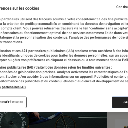
e le handicap
Continu
rences sur les cookies
 partenaires utilisent des traceurs soumis à votre consentement à des fins publicita
r la création de profils personnalisés en combinant les données de navigation et l
e compte client. Vous pouvez refuser les traceurs via le lien "continuer sans accepter"
 nécessaires au fonctionnement optimal de nos services notamment l’aide dans vot
atalogue et la personnalisation des contenus, l’analyse des performances de notre si
s transactions.
isation et ses
421
partenaires publicitaires (IAB) stockent et/ou accèdent à des inf
Sél
es identifiants uniques de cookies pour traiter les données personnelles, sur un appa
pter ou gérer vos préférences en cliquant ci-dessous ou à tout moment dans la
Poli
res publicitaires (IAB) traitent des données selon les finalités suivantes :
 données de géolocalisation précises. Analyser activement les caractéristiques de l’
tion. Stocker et/ou accéder à des informations sur un appareil. Publicités et contenu
erformance des publicités et du contenu, études d’audience et développement de se
s partenaires IAB
S PRÉFÉRENCES
J'