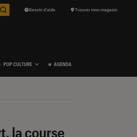
Besoin d’aide
Trouver mon magasin
Des suggestions de produits vont vous être proposées pendant vo
POP CULTURE
AGENDA
t, la course