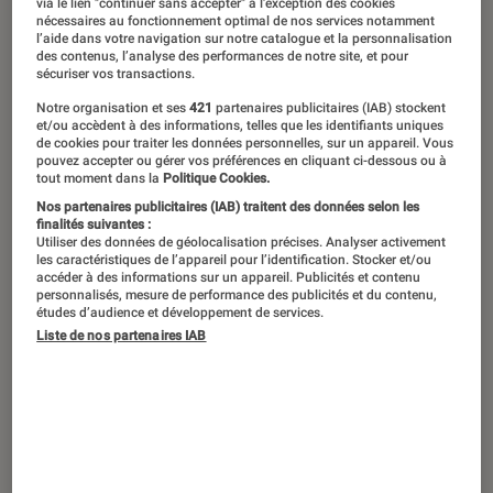
via le lien "continuer sans accepter" à l’exception des cookies
nécessaires au fonctionnement optimal de nos services notamment
littérature et le sport. À croire que ce
l’aide dans votre navigation sur notre catalogue et la personnalisation
symbole de l’Irlande porte chance :
des contenus, l’analyse des performances de notre site, et pour
sécuriser vos transactions.
dans chaque discipline, les Patrick
Notre organisation et ses
421
partenaires publicitaires (IAB) stockent
semblent exceller. Retour sur
et/ou accèdent à des informations, telles que les identifiants uniques
de cookies pour traiter les données personnelles, sur un appareil. Vous
quelques-uns des plus célèbres
pouvez accepter ou gérer vos préférences en cliquant ci-dessous ou à
tout moment dans la
Politique Cookies.
porteurs de ce bien beau prénom.
Nos partenaires publicitaires (IAB) traitent des données selon les
finalités suivantes :
Utiliser des données de géolocalisation précises. Analyser activement
les caractéristiques de l’appareil pour l’identification. Stocker et/ou
Patrick sur un plateau
accéder à des informations sur un appareil. Publicités et contenu
personnalisés, mesure de performance des publicités et du contenu,
Patrick Dewaere
études d’audience et développement de services.
Il aurait eu 70 ans en
Liste de nos partenaires IAB
janvier.
Patrick Dewaere
est
sans doute l’un des plus
grands acteurs du cinéma
français depuis ses origines.