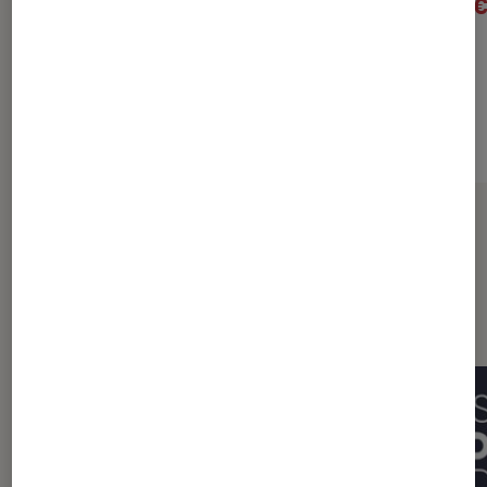
26,79€
10
À partir de
À partir de
Sur le même thème