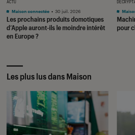
ACTU
DÉCRYPT
Maison connectée
•
30 juil. 2026
Maiso
Les prochains produits domotiques
Machin
d’Apple auront-ils le moindre intérêt
pour c
en Europe ?
Les plus lus dans Maison