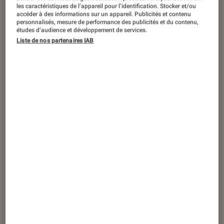
les caractéristiques de l’appareil pour l’identification. Stocker et/ou
accéder à des informations sur un appareil. Publicités et contenu
Vous en avez assez de Roméo et
personnalisés, mesure de performance des publicités et du contenu,
études d’audience et développement de services.
Juliette, Tristan et Yseult, Solal et
Liste de nos partenaires IAB
Ariane, Heathcliff et Catherine, Mr
Rochester et Jane Eyre, Bella et
Edward (oui, on ose !) ? Parce qu’ils ne
sont pas les seuls à s’embraser, se
déchirer, se passionner, se tromper, se
retrouver, bref à s’aimer comme des
dingues, voici notre sélection de cinq
couples littéraires, qui sortent de
l’ordinaire.
Introduction
Jonathan Coe,
La
Maison du Sommeil
: