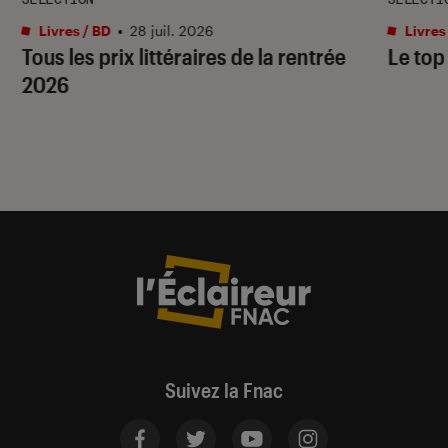
Livres / BD
•
28 juil. 2026
Livres
Tous les prix littéraires de la rentrée
Le top
2026
Suivez la Fnac