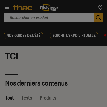
Trouv
De
NOS GUIDES DE L'ÉTÉ
BOICHI : L'EXPO VIRTUELLE
TCL
Nos derniers contenus
Tout
Tests
Produits