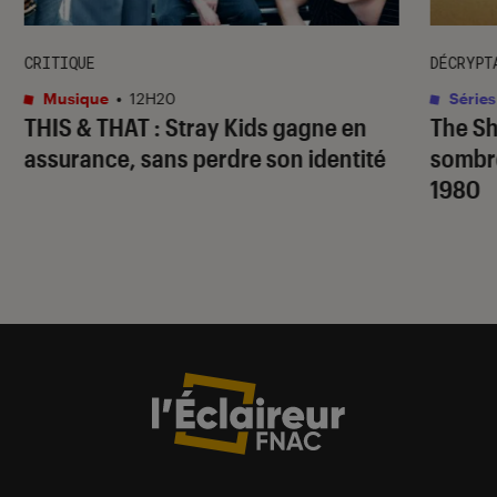
CRITIQUE
DÉCRYPT
Musique
•
12H20
Séries
THIS & THAT
: Stray Kids gagne en
The S
assurance, sans perdre son identité
sombr
1980