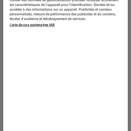
Utiliser des données de géolocalisation précises. Analyser activement
TEST LABO
les caractéristiques de l’appareil pour l’identification. Stocker et/ou
Noté 4 étoiles sur 5
accéder à des informations sur un appareil. Publicités et contenu
Écrans plats
•
04 oct. 2025
personnalisés, mesure de performance des publicités et du contenu,
Test Labo du TCL 55C69K : des angles de
études d’audience et développement de services.
Liste de nos partenaires IAB
vue riquiqui