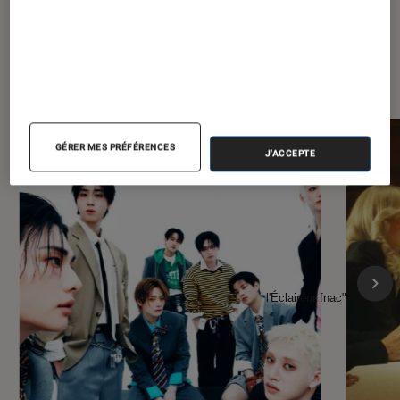
À la une de
VOIR TOUT
l'Éclaireur FNAC
GÉRER MES PRÉFÉRENCES
J'ACCEPTE
l'Éclaireur fnac">